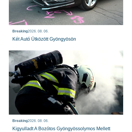
Breaking
2026. 08. 06.
Két Autó Ütközött Gyöngyösön
Breaking
2026. 08. 06.
Kigyulladt A Bozótos Gyöngyössolymos Mellett