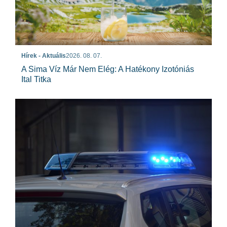
Hírek - Aktuális
2026. 08. 07.
A Sima Víz Már Nem Elég: A Hatékony Izotóniás
Ital Titka