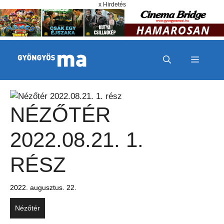
Megszakítás
Kilépés a tartalomba
x Hirdetés
MENÜ
NÉZŐTÉR
2022.08.21. 1.
RÉSZ
2022. augusztus. 22.
Nézőtér