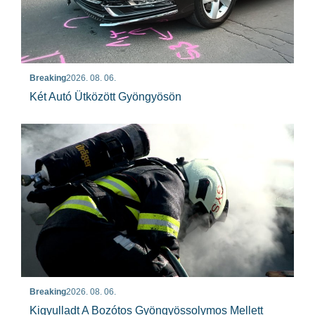
Breaking
2026. 08. 06.
Két Autó Ütközött Gyöngyösön
Breaking
2026. 08. 06.
Kigyulladt A Bozótos Gyöngyössolymos Mellett