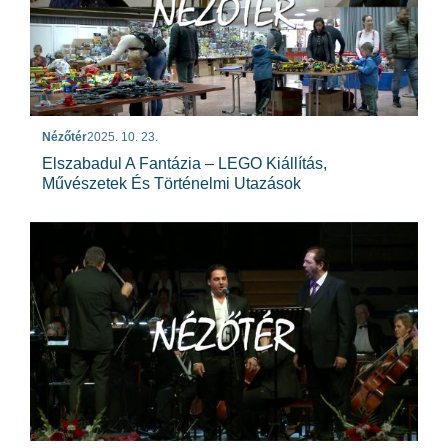
Nézőtér
2025. 10. 23.
Elszabadul A Fantázia – LEGO Kiállítás,
Művészetek És Történelmi Utazások