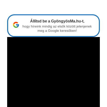
Állítsd be a GyöngyösMa.hu-t,
hogy híreink mindig az elsők között jelenjenek
meg a Google keresőben!