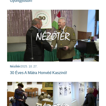
Gyöngyösön!
Nézőtér
2025. 10. 27.
30 Éves A Mátra Honvéd Kaszinó!