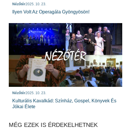
Nézőtér
2025. 10. 23.
Ilyen Volt Az Operagála Gyöngyösön!
Nézőtér
2025. 10. 23.
Kulturális Kavalkád: Színház, Gospel, Könyvek És
Jókai Élete
MÉG EZEK IS ÉRDEKELHETNEK