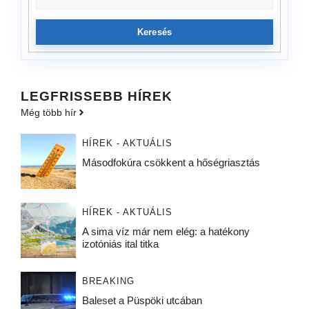
Keresés
LEGFRISSEBB HÍREK
Még több hír
HÍREK - AKTUÁLIS
Másodfokúra csökkent a hőségriasztás
HÍREK - AKTUÁLIS
A sima víz már nem elég: a hatékony
izotóniás ital titka
BREAKING
Baleset a Püspöki utcában