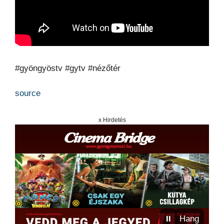
#gyöngyöstv #gytv #nézőtér
source
x Hirdetés
⏸
Hang