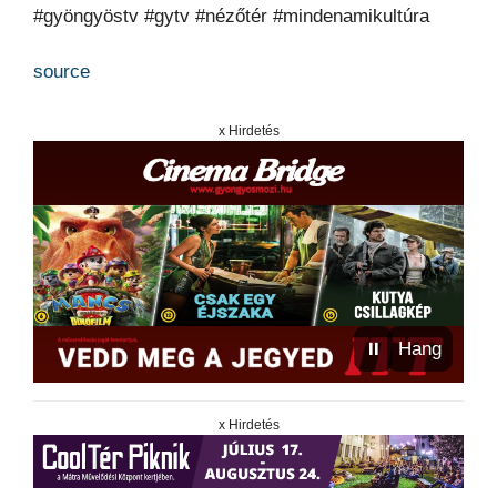
#gyöngyöstv #gytv #nézőtér #mindenamikultúra
source
x Hirdetés
⏸
Hang
x Hirdetés