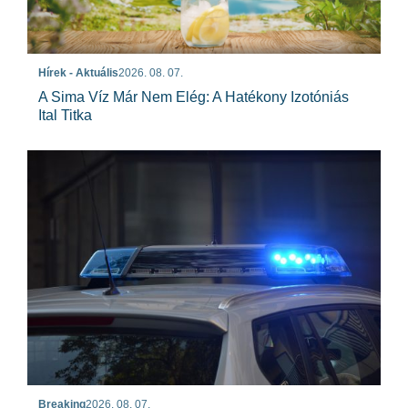
Hírek - Aktuális
2026. 08. 07.
A Sima Víz Már Nem Elég: A Hatékony Izotóniás
Ital Titka
Breaking
2026. 08. 07.