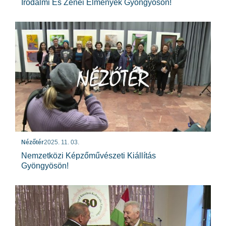
Irodalmi És Zenei Élmények Gyöngyösön!
Nézőtér
2025. 11. 03.
Nemzetközi Képzőművészeti Kiállítás
Gyöngyösön!