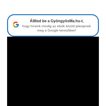
Állítsd be a GyöngyösMa.hu-t,
hogy híreink mindig az elsők között jelenjenek
meg a Google keresőben!