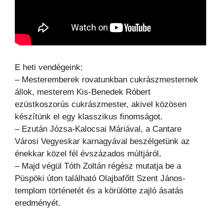
E heti vendégeink:
– Mesteremberek rovatunkban cukrászmesternek
állok, mesterem Kis-Benedek Róbert
ezüstkoszorús cukrászmester, akivel közösen
készítünk el egy klasszikus finomságot.
– Ezután Józsa-Kalocsai Máriával, a Cantare
Városi Vegyeskar karnagyával beszélgetünk az
énekkar közel fél évszázados múltjáról,
– Majd végül Tóth Zoltán régész mutatja be a
Püspöki úton található Olajbafőtt Szent János-
templom történetét és a körülötte zajló ásatás
eredményét.