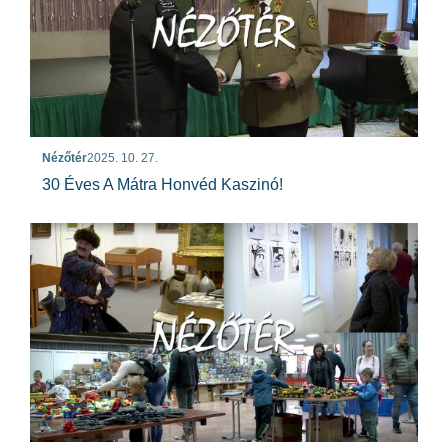
Nézőtér
2025. 10. 27.
30 Éves A Mátra Honvéd Kaszinó!