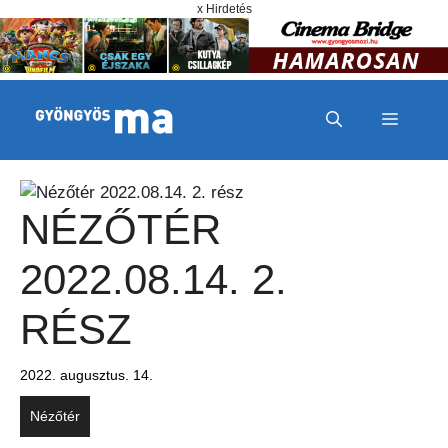
Megszakítás
Kilépés a tartalomba
x Hirdetés
MENÜ
NÉZŐTÉR
2022.08.14. 2.
RÉSZ
2022. augusztus. 14.
Nézőtér