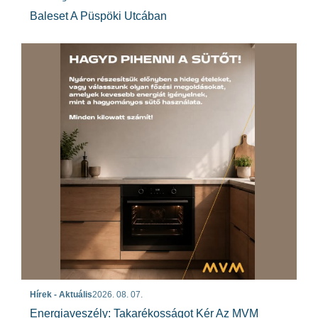
Baleset A Püspöki Utcában
Hírek - Aktuális
2026. 08. 07.
Energiaveszély: Takarékosságot Kér Az MVM