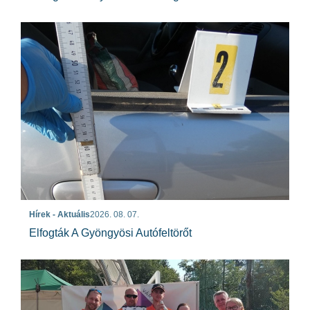
Hírek - Aktuális
2026. 08. 07.
Elfogták A Gyöngyösi Autófeltörőt