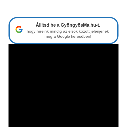
Állítsd be a GyöngyösMa.hu-t,
hogy híreink mindig az elsők között jelenjenek
meg a Google keresőben!