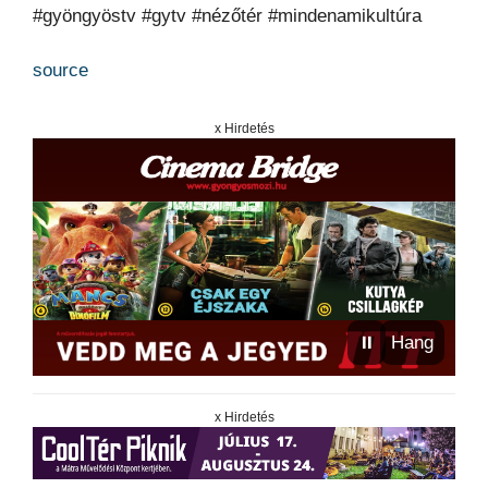
#gyöngyöstv #gytv #nézőtér #mindenamikultúra
source
x Hirdetés
⏸
Hang
x Hirdetés