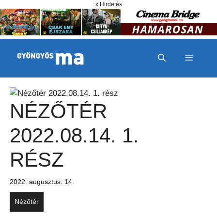
Megszakítás
Kilépés a tartalomba
x Hirdetés
MENÜ
NÉZŐTÉR
2022.08.14. 1.
RÉSZ
2022. augusztus. 14.
Nézőtér