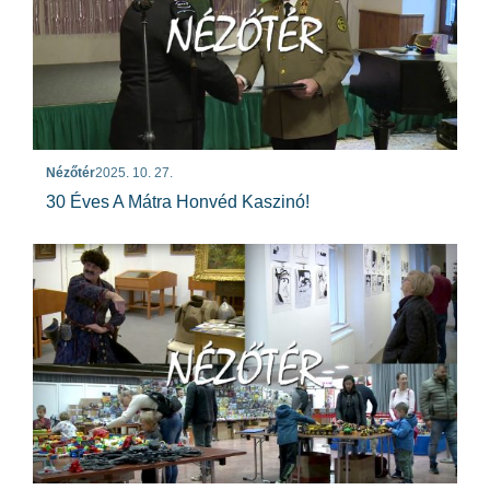
Nézőtér
2025. 10. 27.
30 Éves A Mátra Honvéd Kaszinó!