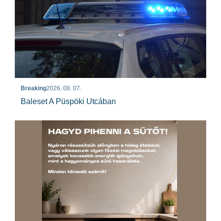
Breaking
2026. 08. 07.
Baleset A Püspöki Utcában