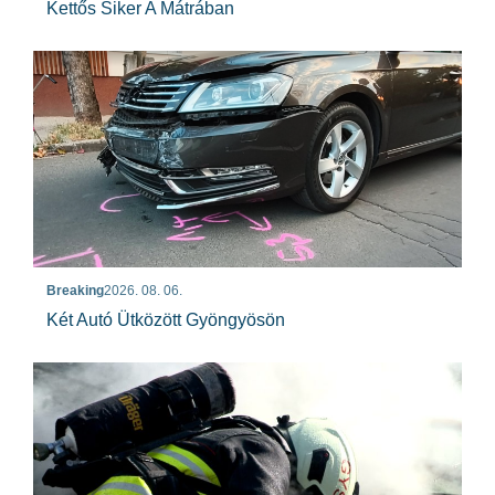
Kettős Siker A Mátrában
Breaking
2026. 08. 06.
Két Autó Ütközött Gyöngyösön