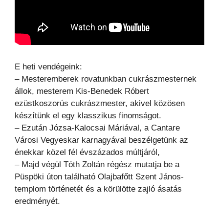
E heti vendégeink:
– Mesteremberek rovatunkban cukrászmesternek
állok, mesterem Kis-Benedek Róbert
ezüstkoszorús cukrászmester, akivel közösen
készítünk el egy klasszikus finomságot.
– Ezután Józsa-Kalocsai Máriával, a Cantare
Városi Vegyeskar karnagyával beszélgetünk az
énekkar közel fél évszázados múltjáról,
– Majd végül Tóth Zoltán régész mutatja be a
Püspöki úton található Olajbafőtt Szent János-
templom történetét és a körülötte zajló ásatás
eredményét.