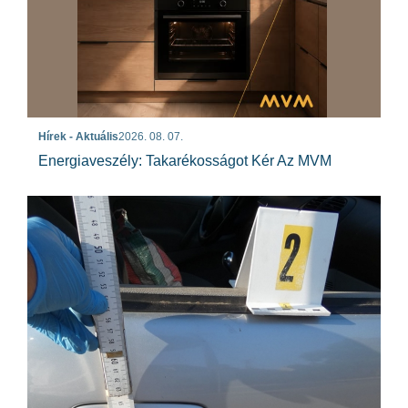
Hírek - Aktuális
2026. 08. 07.
Energiaveszély: Takarékosságot Kér Az MVM