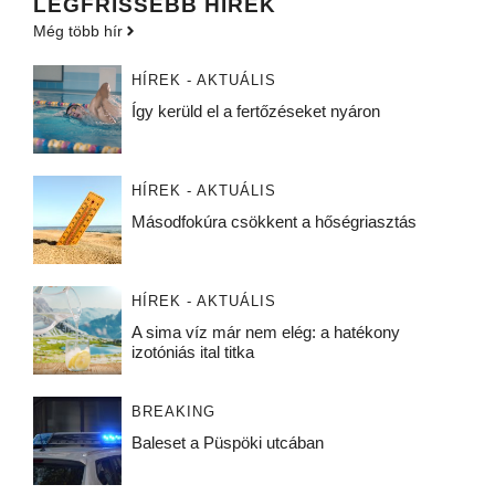
LEGFRISSEBB HÍREK
Még több hír
HÍREK - AKTUÁLIS
Így kerüld el a fertőzéseket nyáron
HÍREK - AKTUÁLIS
Másodfokúra csökkent a hőségriasztás
HÍREK - AKTUÁLIS
A sima víz már nem elég: a hatékony
izotóniás ital titka
BREAKING
Baleset a Püspöki utcában