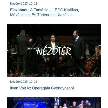
Nézőtér
2025. 10. 23.
Elszabadul A Fantázia – LEGO Kiállítás,
Művészetek És Történelmi Utazások
Nézőtér
2025. 10. 23.
Ilyen Volt Az Operagála Gyöngyösön!