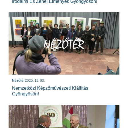
Irodalmi És Zenei Élmények Gyöngyösön!
Nézőtér
2025. 11. 03.
Nemzetközi Képzőművészeti Kiállítás
Gyöngyösön!