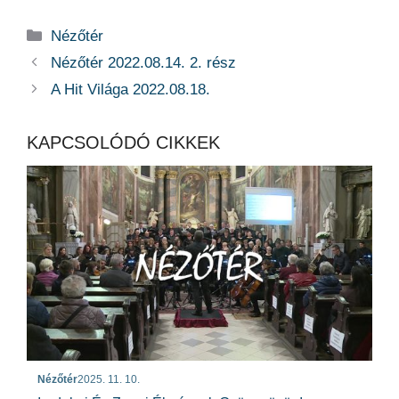
Kategória
Nézőtér
Nézőtér 2022.08.14. 2. rész
A Hit Világa 2022.08.18.
KAPCSOLÓDÓ CIKKEK
Nézőtér
2025. 11. 10.