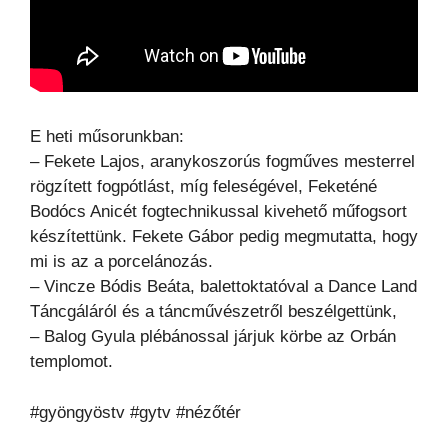
E heti műsorunkban:
– Fekete Lajos, aranykoszorús fogműves mesterrel
rögzített fogpótlást, míg feleségével, Feketéné
Bodócs Anicét fogtechnikussal kivehető műfogsort
készítettünk. Fekete Gábor pedig megmutatta, hogy
mi is az a porcelánozás.
– Vincze Bódis Beáta, balettoktatóval a Dance Land
Táncgáláról és a táncművészetről beszélgettünk,
– Balog Gyula plébánossal járjuk körbe az Orbán
templomot.
#gyöngyöstv #gytv #nézőtér