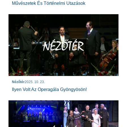
Művészetek És Történelmi Utazások
Nézőtér
2025. 10. 23.
Ilyen Volt Az Operagála Gyöngyösön!