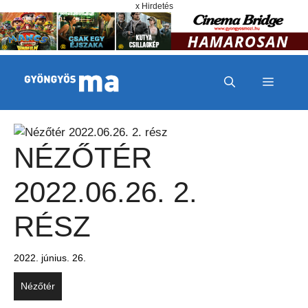
Megszakítás
Kilépés a tartalomba
x Hirdetés
MENÜ
NÉZŐTÉR
2022.06.26. 2.
RÉSZ
2022. június. 26.
Nézőtér