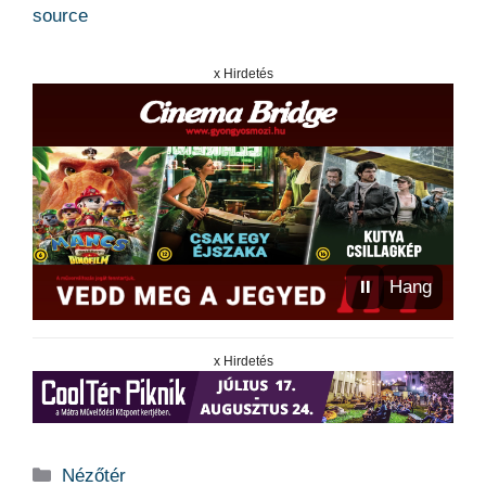
source
x Hirdetés
⏸
Hang
x Hirdetés
Kategória
Nézőtér