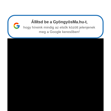
Állítsd be a GyöngyösMa.hu-t,
hogy híreink mindig az elsők között jelenjenek
meg a Google keresőben!