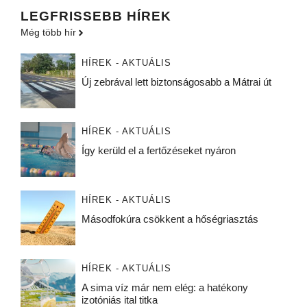
LEGFRISSEBB HÍREK
Még több hír
HÍREK - AKTUÁLIS
Új zebrával lett biztonságosabb a Mátrai út
HÍREK - AKTUÁLIS
Így kerüld el a fertőzéseket nyáron
HÍREK - AKTUÁLIS
Másodfokúra csökkent a hőségriasztás
HÍREK - AKTUÁLIS
A sima víz már nem elég: a hatékony
izotóniás ital titka