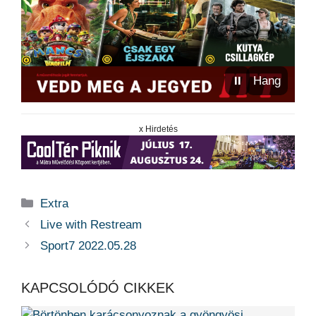
⏸
Hang
x Hirdetés
Kategória
Extra
Live with Restream
Sport7 2022.05.28
KAPCSOLÓDÓ CIKKEK