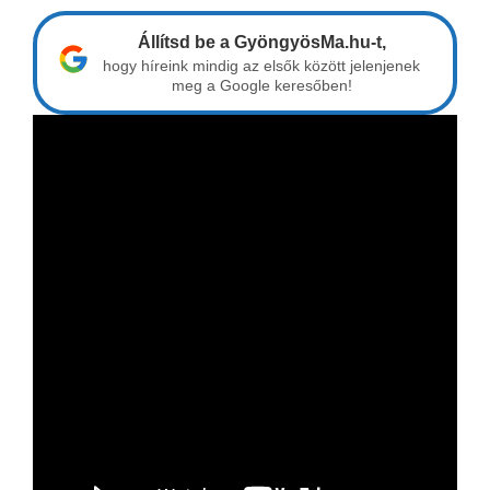
Állítsd be a GyöngyösMa.hu-t,
hogy híreink mindig az elsők között jelenjenek
meg a Google keresőben!