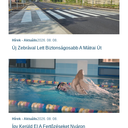
Hírek - Aktuális
2026. 08. 08.
Új Zebrával Lett Biztonságosabb A Mátrai Út
Hírek - Aktuális
2026. 08. 08.
Így Kerüld El A Fertőzéseket Nyáron