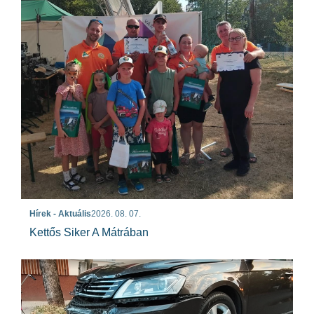
Hírek - Aktuális
2026. 08. 07.
Kettős Siker A Mátrában