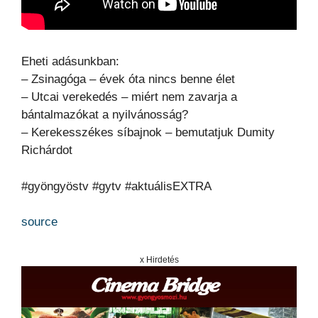
Eheti adásunkban:
– Zsinagóga – évek óta nincs benne élet
– Utcai verekedés – miért nem zavarja a
bántalmazókat a nyilvánosság?
– Kerekesszékes síbajnok – bemutatjuk Dumity
Richárdot
#gyöngyöstv #gytv #aktuálisEXTRA
source
x Hirdetés