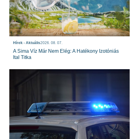
Hírek - Aktuális
2026. 08. 07.
A Sima Víz Már Nem Elég: A Hatékony Izotóniás
Ital Titka