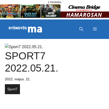
Megszakítás
Kilépés a tartalomba
x Hirdetés
MENÜ
SPORT7
2022.05.21.
2022. május. 21.
Sport7