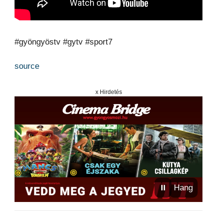
#gyöngyöstv #gytv #sport7
source
x Hirdetés
⏸
Hang