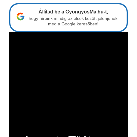
Állítsd be a GyöngyösMa.hu-t,
hogy híreink mindig az elsők között jelenjenek
meg a Google keresőben!