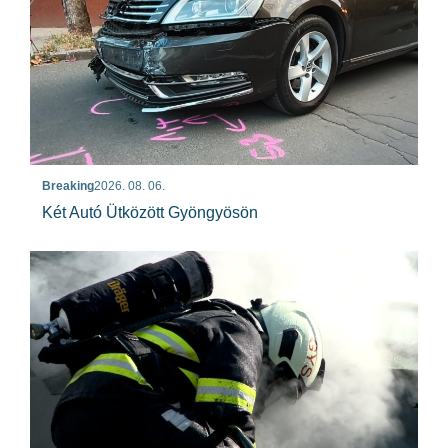
Breaking
2026. 08. 06.
Két Autó Ütközött Gyöngyösön