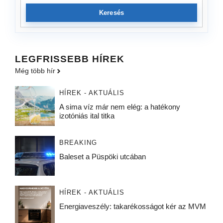
Keresés
LEGFRISSEBB HÍREK
Még több hír
HÍREK - AKTUÁLIS
A sima víz már nem elég: a hatékony
izotóniás ital titka
BREAKING
Baleset a Püspöki utcában
HÍREK - AKTUÁLIS
Energiaveszély: takarékosságot kér az MVM