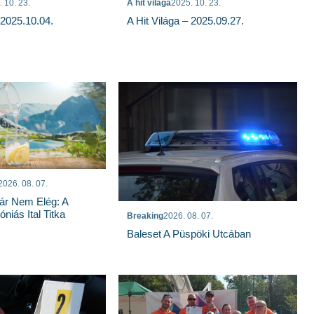
 10. 23.
A hit világa
2025. 10. 23.
 2025.10.04.
A Hit Világa – 2025.09.27.
2026. 08. 07.
ár Nem Elég: A
niás Ital Titka
Breaking
2026. 08. 07.
Baleset A Püspöki Utcában