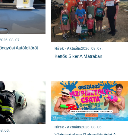
2026. 08. 07.
öngyösi Autófeltörőt
Hírek - Aktuális
2026. 08. 07.
Kettős Siker A Mátrában
Hírek - Aktuális
2026. 08. 06.
8. 06.
Vízipisztolyos Rekordkísérlet A