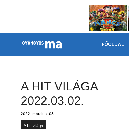
Megszakítás
Kilépés a tartalomba
FŐOLDAL
A HIT VILÁGA
2022.03.02.
2022. március. 03.
A hit világa