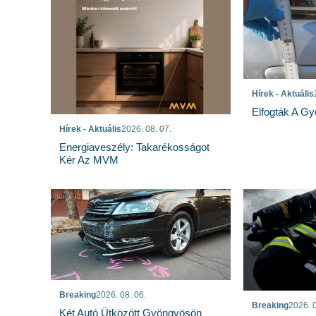
Hírek - Aktuális
Elfogták A Gy
Hírek - Aktuális
2026. 08. 07.
Energiaveszély: Takarékosságot
Kér Az MVM
Breaking
2026. 08. 06.
Breaking
2026. 0
Két Autó Ütközött Gyöngyösön