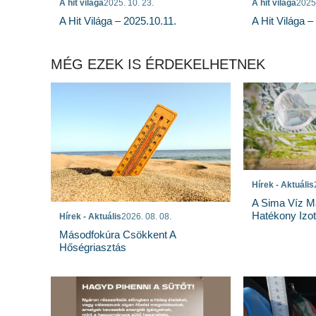
A hit világa
2025. 10. 23.
A hit világa
2025.
A Hit Világa – 2025.10.11.
A Hit Világa –
MÉG EZEK IS ÉRDEKELHETNEK
Hírek - Aktuális
A Sima Víz M
Hatékony Izotó
Hírek - Aktuális
2026. 08. 08.
Másodfokúra Csökkent A
Hőségriasztás