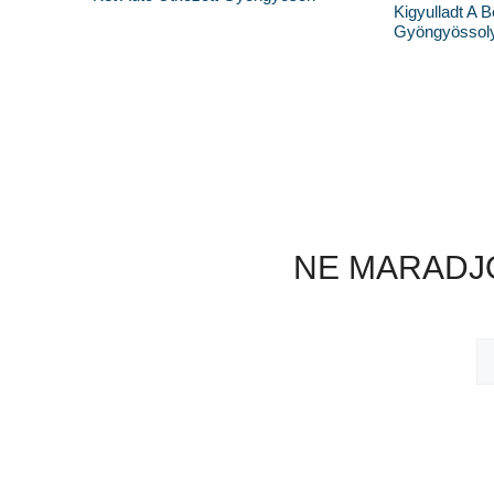
Kigyulladt A 
Gyöngyössoly
NE MARADJO