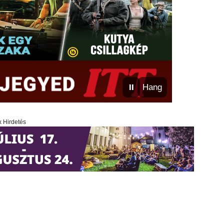
⏸
Hang
x Hirdetés