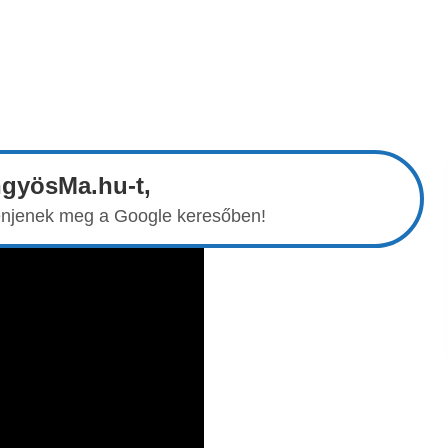
ngyösMa.hu-t,
elenjenek meg a Google keresőben!