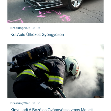
Breaking
2026. 08. 06.
Két Autó Ütközött Gyöngyösön
Breaking
2026. 08. 06.
Kigyulladt A Bozótos Gyöngyössolymos Mellett