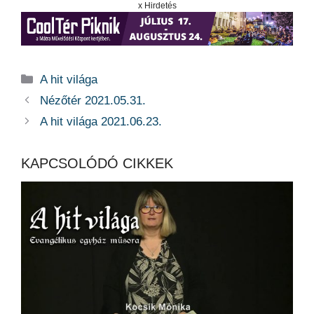
x Hirdetés
Kategória
A hit világa
Nézőtér 2021.05.31.
A hit világa 2021.06.23.
KAPCSOLÓDÓ CIKKEK