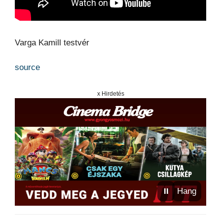
Varga Kamill testvér
source
x Hirdetés
⏸
Hang