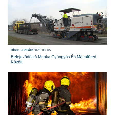
Hírek - Aktuális
2026. 08. 05.
Befejeződött A Munka Gyöngyös És Mátrafüred
Között