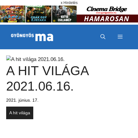
Megszakítás
Kilépés a tartalomba
x Hirdetés
MENÜ
A HIT VILÁGA
2021.06.16.
2021. június. 17.
A hit világa