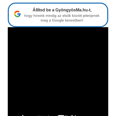
Állítsd be a GyöngyösMa.hu-t,
hogy híreink mindig az elsők között jelenjenek
meg a Google keresőben!