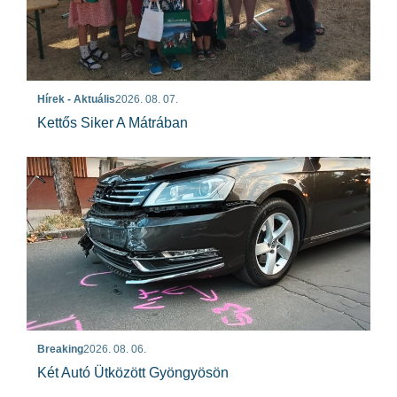
Hírek - Aktuális
2026. 08. 07.
Kettős Siker A Mátrában
Breaking
2026. 08. 06.
Két Autó Ütközött Gyöngyösön