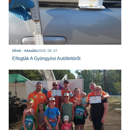
Hírek - Aktuális
2026. 08. 07.
Elfogták A Gyöngyösi Autófeltörőt