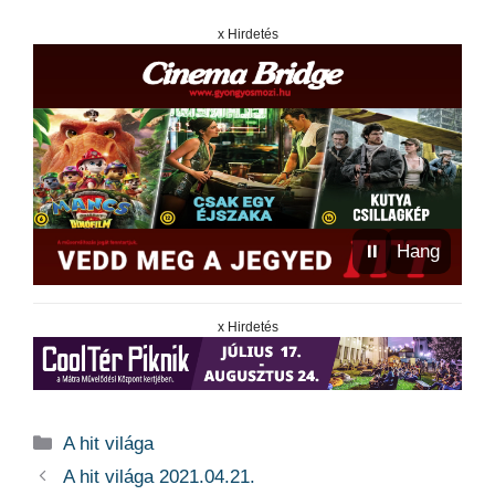
x Hirdetés
⏸
Hang
x Hirdetés
Kategória
A hit világa
A hit világa 2021.04.21.