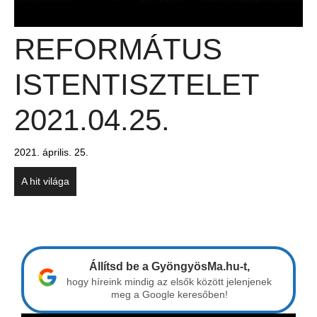
REFORMÁTUS
ISTENTISZTELET
2021.04.25.
2021. április. 25.
A hit világa
Állítsd be a GyöngyösMa.hu-t,
hogy híreink mindig az elsők között jelenjenek
meg a Google keresőben!