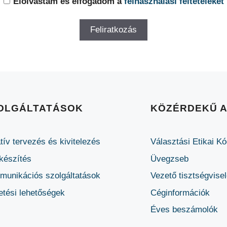
Elolvastam és elfogadom a
felhasználási feltételeket
OLGÁLTATÁSOK
KÖZÉRDEKŰ 
tív tervezés és kivitelezés
Választási Etikai K
készítés
Üvegzseb
unikációs szolgáltatások
Vezető tisztségvise
etési lehetőségek
Céginformációk
Éves beszámolók