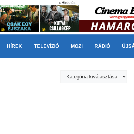
x Hirdetés
HÍREK
TELEVÍZIÓ
MOZI
RÁDIÓ
ÚJS
Kategóriák