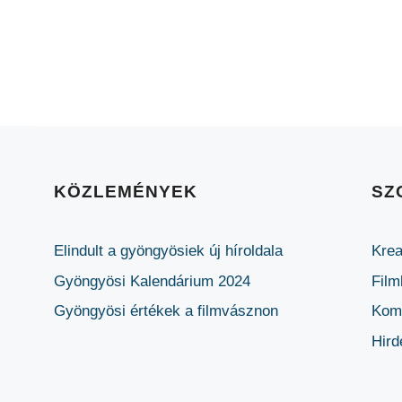
KÖZLEMÉNYEK
SZ
Elindult a gyöngyösiek új híroldala
Krea
Gyöngyösi Kalendárium 2024
Film
Gyöngyösi értékek a filmvásznon
Komm
Hird