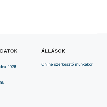
ADATOK
ÁLLÁSOK
Online szerkesztő munkakör
ódex 2026
lők