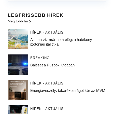
LEGFRISSEBB HÍREK
Még több hír
HÍREK - AKTUÁLIS
A sima víz már nem elég: a hatékony
izotóniás ital titka
BREAKING
Baleset a Püspöki utcában
HÍREK - AKTUÁLIS
Energiaveszély: takarékosságot kér az MVM
HÍREK - AKTUÁLIS