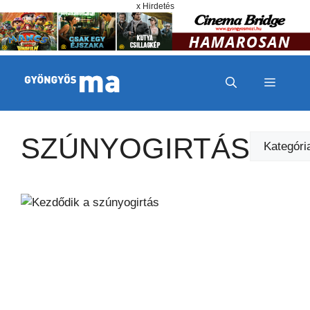
Megszakítás
Kilépés a tartalomba
x Hirdetés
MENÜ
SZÚNYOGIRTÁS
Kategóriák