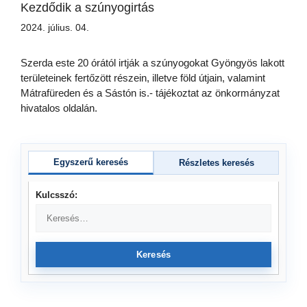
Kezdődik a szúnyogirtás
2024. július. 04.
Szerda este 20 órától irtják a szúnyogokat Gyöngyös lakott
területeinek fertőzött részein, illetve föld útjain, valamint
Mátrafüreden és a Sástón is.- tájékoztat az önkormányzat
hivatalos oldalán.
Egyszerű keresés
Részletes keresés
Kulcsszó:
Keresés