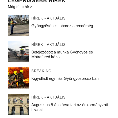
LEGFRISSEBB HÍREK
Még több hír
HÍREK - AKTUÁLIS
Gyöngyösön is toboroz a rendőrség
HÍREK - AKTUÁLIS
Befejeződött a munka Gyöngyös és
Mátrafüred között
BREAKING
Kigyulladt egy ház Gyöngyösorosziban
HÍREK - AKTUÁLIS
Augusztus 8-án zárva tart az önkormányzati
hivatal