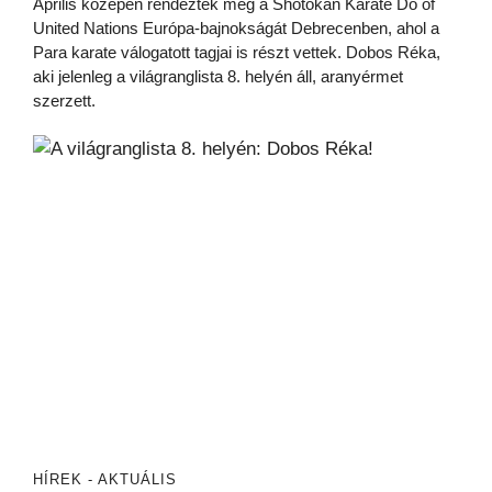
Április közepén rendezték meg a Shotokan Karate Do of
United Nations Európa-bajnokságát Debrecenben, ahol a
Para karate válogatott tagjai is részt vettek. Dobos Réka,
aki jelenleg a világranglista 8. helyén áll, aranyérmet
szerzett.
HÍREK - AKTUÁLIS