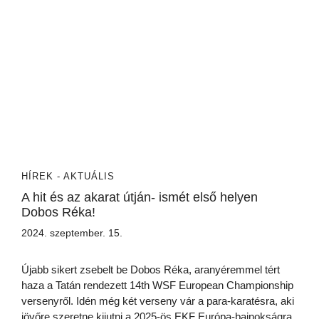
HÍREK - AKTUÁLIS
A hit és az akarat útján- ismét első helyen
Dobos Réka!
2024. szeptember. 15.
Újabb sikert zsebelt be Dobos Réka, aranyéremmel tért
haza a Tatán rendezett 14th WSF European Championship
versenyről. Idén még két verseny vár a para-karatésra, aki
jövőre szeretne kijutni a 2025-ös EKF Európa-bajnokságra.