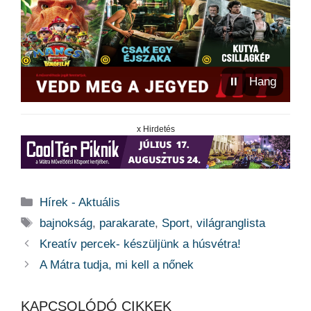
⏸
Hang
x Hirdetés
Kategória
Hírek - Aktuális
Címkék
bajnokság
,
parakarate
,
Sport
,
világranglista
Kreatív percek- készüljünk a húsvétra!
A Mátra tudja, mi kell a nőnek
KAPCSOLÓDÓ CIKKEK