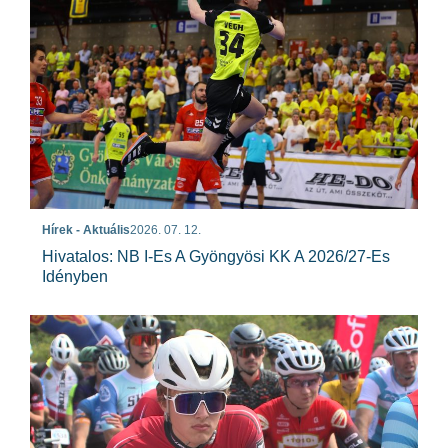
Hírek - Aktuális
2026. 07. 12.
Hivatalos: NB I-Es A Gyöngyösi KK A 2026/27-Es
Idényben