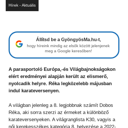
Hírek - Aktuális
Állítsd be a GyöngyösMa.hu-t,
hogy híreink mindig az elsők között jelenjenek
meg a Google keresőben!
A parasportoló Európa,-és Világbajnokságokon
elért eredményei alapján került az elismerő,
nyolcadik helyre. Réka legközelebb májusban
indul karateversenyen.
A világban jelenleg a 8. legjobbnak számít Dobos
Réka, aki sorra szerzi az érmeket a különböző
karateversenyeken. A világranglista K30, vagyis a
női kerekesszékes kategória 8. helyezése a 2022-