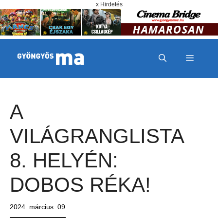
Megszakítás
Kilépés a tartalomba
x Hirdetés
MENÜ
A
VILÁGRANGLISTA
8. HELYÉN:
DOBOS RÉKA!
2024. március. 09.