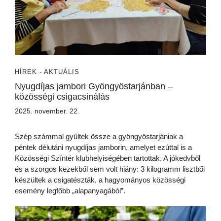
HÍREK - AKTUÁLIS
Nyugdíjas jambori Gyöngyöstarjánban –
közösségi csigacsinálás
2025. november. 22.
Szép számmal gyűltek össze a gyöngyöstarjániak a
péntek délutáni nyugdíjas jamborin, amelyet ezúttal is a
Közösségi Színtér klubhelyiségében tartottak. A jókedvből
és a szorgos kezekből sem volt hiány: 3 kilogramm lisztből
készültek a csigatészták, a hagyományos közösségi
esemény legfőbb „alapanyagából”.