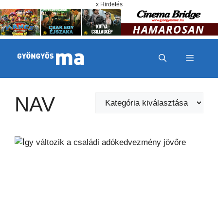
Megszakítás
Kilépés a tartalomba
x Hirdetés
MENÜ
NAV
Kategóriák