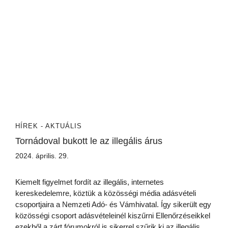
HÍREK - AKTUÁLIS
Tornádoval bukott le az illegális árus
2024. április. 29.
Kiemelt figyelmet fordít az illegális, internetes
kereskedelemre, köztük a közösségi média adásvételi
csoportjaira a Nemzeti Adó- és Vámhivatal. Így sikerült egy
közösségi csoport adásvételeinél kiszűrni Ellenőrzéseikkel
ezekből a zárt fórumokról is sikerrel szűrik ki az illegális