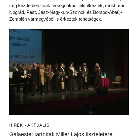
míg kezdetben csak térségünkből jelentkeztek, most már
Nógrád, Pest, Jász-Nagykun-Szolnok és Borsod-Abaúj-
Zemplén vármegyéből is érkeztek tehetségek.
HÍREK - AKTUÁLIS
Gálaestet tartottak Miller Lajos tiszteletére