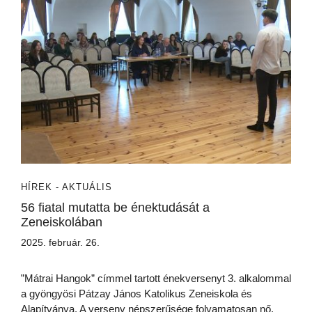
HÍREK - AKTUÁLIS
56 fiatal mutatta be énektudását a
Zeneiskolában
2025. február. 26.
”Mátrai Hangok” címmel tartott énekversenyt 3. alkalommal
a gyöngyösi Pátzay János Katolikus Zeneiskola és
Alapítványa. A verseny népszerűsége folyamatosan nő,