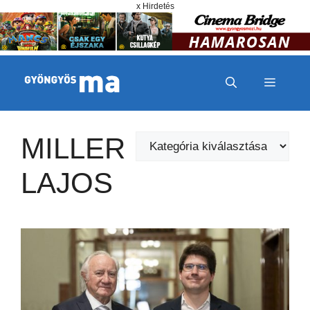
Megszakítás
Kilépés a tartalomba
x Hirdetés
MENÜ
MILLER
Kategóriák
LAJOS