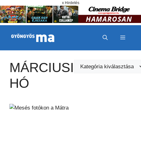
Megszakítás
Kilépés a tartalomba
x Hirdetés
MENÜ
MÁRCIUSI
Kategóriák
HÓ