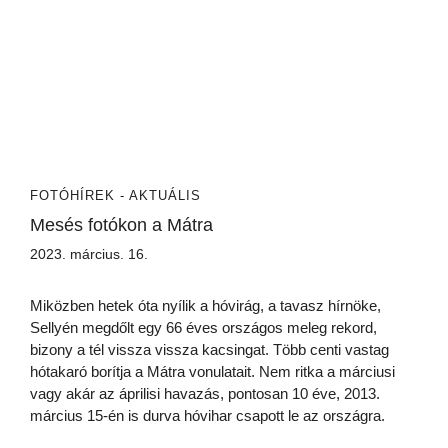
FOTÓ
HÍREK - AKTUÁLIS
Mesés fotókon a Mátra
2023. március. 16.
Miközben hetek óta nyílik a hóvirág, a tavasz hírnöke,
Sellyén megdőlt egy 66 éves országos meleg rekord,
bizony a tél vissza vissza kacsingat. Több centi vastag
hótakaró borítja a Mátra vonulatait. Nem ritka a márciusi
vagy akár az áprilisi havazás, pontosan 10 éve, 2013.
március 15-én is durva hóvihar csapott le az országra.