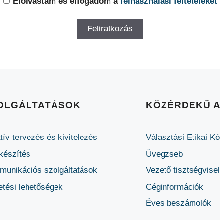
Elolvastam és elfogadom a
felhasználási feltételeket
OLGÁLTATÁSOK
KÖZÉRDEKŰ 
tív tervezés és kivitelezés
Választási Etikai K
készítés
Üvegzseb
unikációs szolgáltatások
Vezető tisztségvise
etési lehetőségek
Céginformációk
Éves beszámolók