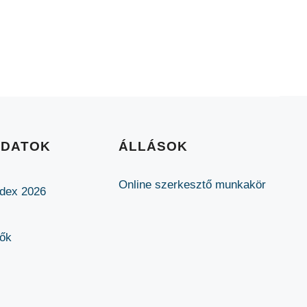
ADATOK
ÁLLÁSOK
Online szerkesztő munkakör
ódex 2026
lők