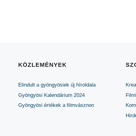
KÖZLEMÉNYEK
SZ
Elindult a gyöngyösiek új híroldala
Krea
Gyöngyösi Kalendárium 2024
Film
Gyöngyösi értékek a filmvásznon
Komm
Hird