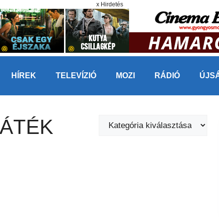
x Hirdetés
HÍREK
TELEVÍZIÓ
MOZI
RÁDIÓ
ÚJS
JÁTÉK
Kategóriák