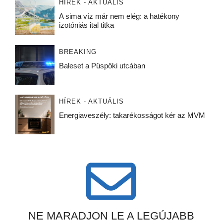
HÍREK - AKTUÁLIS
A sima víz már nem elég: a hatékony
izotóniás ital titka
BREAKING
Baleset a Püspöki utcában
HÍREK - AKTUÁLIS
Energiaveszély: takarékosságot kér az MVM
NE MARADJON LE A LEGÚJABB