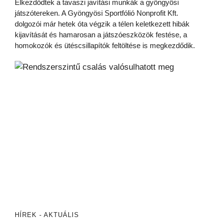
Elkezdődtek a tavaszi javítási munkák a gyöngyösi
játszótereken. A Gyöngyösi Sportfólió Nonprofit Kft.
dolgozói már hetek óta végzik a télen keletkezett hibák
kijavítását és hamarosan a játszóeszközök festése, a
homokozók és ütéscsillapítók feltöltése is megkezdődik.
HÍREK - AKTUÁLIS