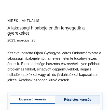
HÍREK - AKTUÁLIS
A lakossági hibabejelentőn fenyegetik a
gyerekeket
2023. március. 23.
Két éve indította útjára Gyöngyös Város Önkormányzata a
lakossági hibabejelentőt, amelyre hetente tucatnyi jelzés
érkezik. Ezek többsége hasznos észrevétel. Ilyen például
problémás fákkal, elhagyott gépjárművekkel, illegális
hulladéklerakókkal vagy út- és járdahibákkal kapcsolatos
jelzés. Akadnak azonban kirívó esetek.
Egyszerű keresés
Részletes keresés