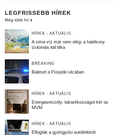
LEGFRISSEBB HÍREK
Még több hír
HÍREK - AKTUÁLIS
A sima víz már nem elég: a hatékony
izotóniás ital titka
BREAKING
Baleset a Püspöki utcában
HÍREK - AKTUÁLIS
Energiaveszély: takarékosságot kér az
MVM
HÍREK - AKTUÁLIS
Elfogták a gyöngyösi autófeltörőt