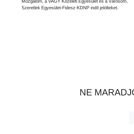
Mozgalom, a VAGY Közéleti Egyesület és a Városom,
Szeretlek Egyesület-Fidesz-KDNP indít jelölteket.
NE MARADJO