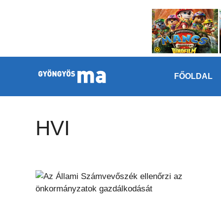
Megszakítás
Kilépés a tartalomba
FŐOLDAL
HVI