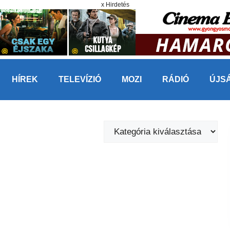
x Hirdetés
HÍREK
TELEVÍZIÓ
MOZI
RÁDIÓ
ÚJS
Kategóriák