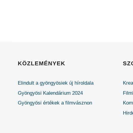
KÖZLEMÉNYEK
SZ
Elindult a gyöngyösiek új híroldala
Krea
Gyöngyösi Kalendárium 2024
Film
Gyöngyösi értékek a filmvásznon
Komm
Hird