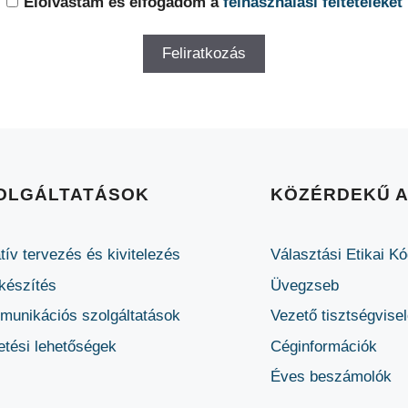
Elolvastam és elfogadom a
felhasználási feltételeket
OLGÁLTATÁSOK
KÖZÉRDEKŰ 
tív tervezés és kivitelezés
Választási Etikai K
készítés
Üvegzseb
unikációs szolgáltatások
Vezető tisztségvise
etési lehetőségek
Céginformációk
Éves beszámolók