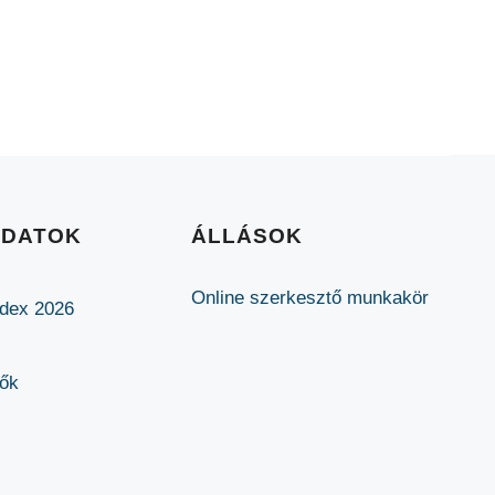
ADATOK
ÁLLÁSOK
Online szerkesztő munkakör
ódex 2026
lők