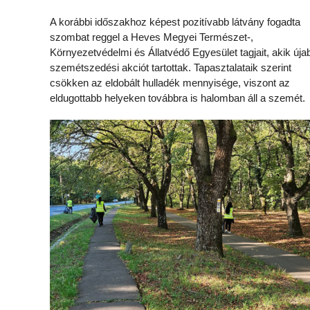
A korábbi időszakhoz képest pozitívabb látvány fogadta
szombat reggel a Heves Megyei Természet-,
Környezetvédelmi és Állatvédő Egyesület tagjait, akik úja
szemétszedési akciót tartottak. Tapasztalataik szerint
csökken az eldobált hulladék mennyisége, viszont az
eldugottabb helyeken továbbra is halomban áll a szemét.