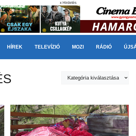
x Hirdetés
HÍREK
TELEVÍZIÓ
MOZI
RÁDIÓ
ÚJS
ÉS
Kategóriák