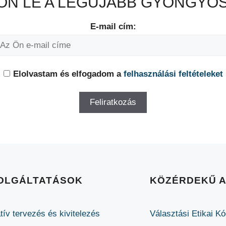
N LE A LEGÚJABB GYÖNGYÖS
E-mail cím:
Elolvastam és elfogadom a
felhasználási feltételeket
OLGÁLTATÁSOK
KÖZÉRDEKŰ 
tív tervezés és kivitelezés
Választási Etikai K