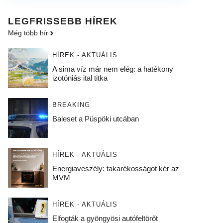
LEGFRISSEBB HÍREK
Még több hír
HÍREK - AKTUÁLIS
A sima víz már nem elég: a hatékony
izotóniás ital titka
BREAKING
Baleset a Püspöki utcában
HÍREK - AKTUÁLIS
Energiaveszély: takarékosságot kér az
MVM
HÍREK - AKTUÁLIS
Elfogták a gyöngyösi autófeltörőt