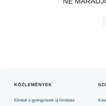
NE MARADJO
KÖZLEMÉNYEK
SZ
Elindult a gyöngyösiek új híroldala
Krea