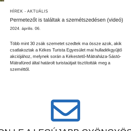
HÍREK - AKTUÁLIS
Permetezőt is találtak a szemétszedésen (videó)
2024. április. 06.
Több mint 30 zsák szemetet szedtek ma össze azok, akik
csatlakoztak a Kékes Turista Egyesület mai hulladékgyűjtő
akciójához, melynek során a Kékestető-Mátraháza-Sástó-
Mátrafüred által határolt turistaútjait tisztították meg a
szeméttől.