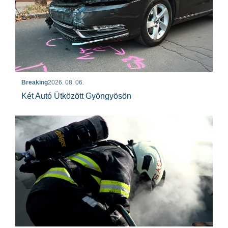
Breaking
2026. 08. 06.
Két Autó Ütközött Gyöngyösön