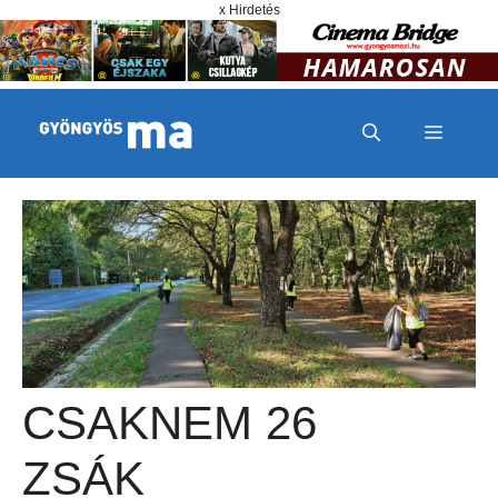
Megszakítás
Kilépés a tartalomba
x Hirdetés
MENÜ
CSAKNEM 26
ZSÁK