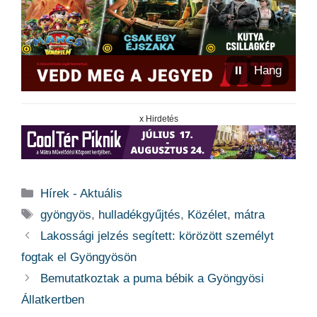
⏸
Hang
x Hirdetés
Kategória
Hírek - Aktuális
Címkék
gyöngyös
,
hulladékgyűjtés
,
Közélet
,
mátra
Lakossági jelzés segített: körözött személyt
fogtak el Gyöngyösön
Bemutatkoztak a puma bébik a Gyöngyösi
Állatkertben