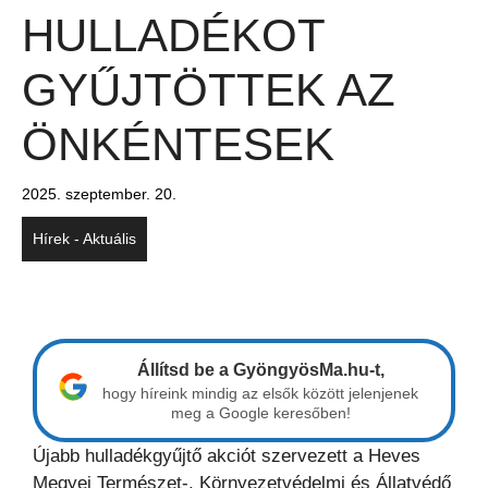
HULLADÉKOT
GYŰJTÖTTEK AZ
ÖNKÉNTESEK
2025. szeptember. 20.
Hírek - Aktuális
Állítsd be a GyöngyösMa.hu-t,
hogy híreink mindig az elsők között jelenjenek
meg a Google keresőben!
Újabb hulladékgyűjtő akciót szervezett a Heves
Megyei Természet-, Környezetvédelmi és Állatvédő