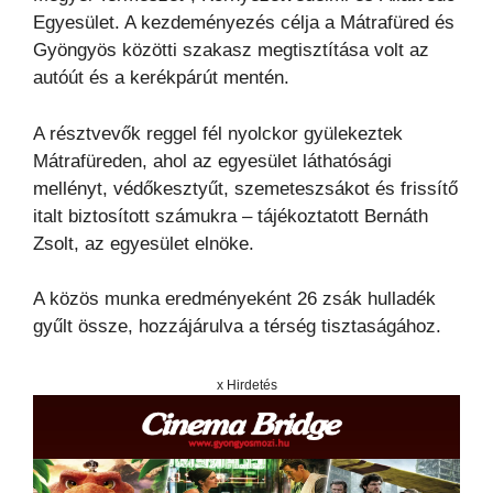
Egyesület. A kezdeményezés célja a Mátrafüred és
Gyöngyös közötti szakasz megtisztítása volt az
autóút és a kerékpárút mentén.
A résztvevők reggel fél nyolckor gyülekeztek
Mátrafüreden, ahol az egyesület láthatósági
mellényt, védőkesztyűt, szemeteszsákot és frissítő
italt biztosított számukra – tájékoztatott Bernáth
Zsolt, az egyesület elnöke.
A közös munka eredményeként 26 zsák hulladék
gyűlt össze, hozzájárulva a térség tisztaságához.
x Hirdetés