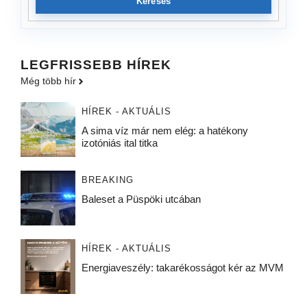
Keresés
LEGFRISSEBB HÍREK
Még több hír
HÍREK - AKTUÁLIS
A sima víz már nem elég: a hatékony
izotóniás ital titka
BREAKING
Baleset a Püspöki utcában
HÍREK - AKTUÁLIS
Energiaveszély: takarékosságot kér az MVM