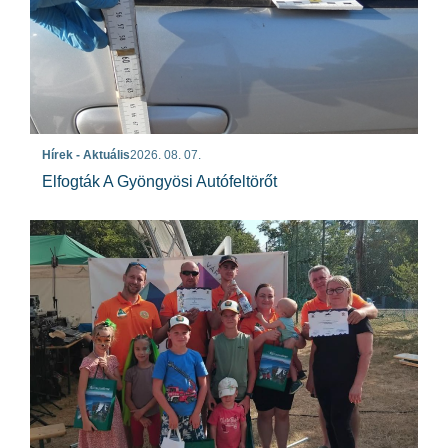
Hírek - Aktuális
2026. 08. 07.
Elfogták A Gyöngyösi Autófeltörőt