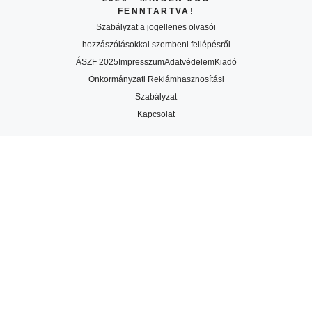
FENNTARTVA!
Szabályzat a jogellenes olvasói
hozzászólásokkal szembeni fellépésről
ÁSZF 2025
Impresszum
Adatvédelem
Kiadó
Önkormányzati Reklámhasznosítási
Szabályzat
Kapcsolat