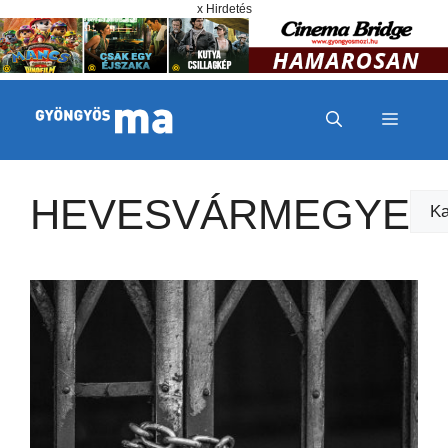
Megszakítás
Kilépés a tartalomba
x Hirdetés
MENÜ
HEVESVÁRMEGYE
Kate