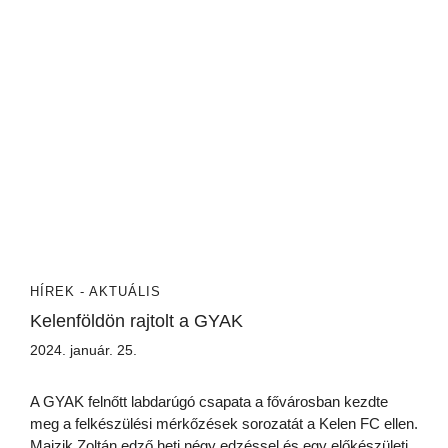
HÍREK - AKTUÁLIS
Kelenföldön rajtolt a GYAK
2024. január. 25.
A GYAK felnőtt labdarúgó csapata a fővárosban kezdte
meg a felkészülési mérkőzések sorozatát a Kelen FC ellen.
Majzik Zoltán edző heti négy edzéssel és egy előkészületi