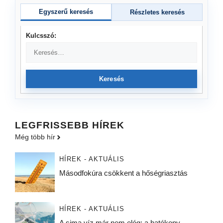
Egyszerű keresés
Részletes keresés
Kulcsszó:
Keresés
LEGFRISSEBB HÍREK
Még több hír
HÍREK - AKTUÁLIS
Másodfokúra csökkent a hőségriasztás
HÍREK - AKTUÁLIS
A sima víz már nem elég: a hatékony