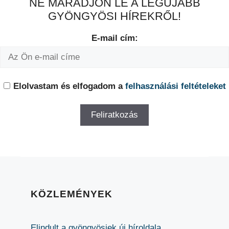
NE MARADJON LE A LEGÚJABB
GYÖNGYÖSI HÍREKRŐL!
E-mail cím:
Elolvastam és elfogadom a
felhasználási feltételeket
KÖZLEMÉNYEK
Elindult a gyöngyösiek új híroldala