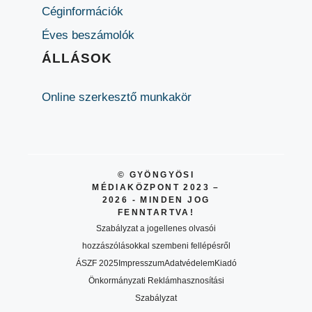
Céginformációk
Éves beszámolók
ÁLLÁSOK
Online szerkesztő munkakör
© GYÖNGYÖSI
MÉDIAKÖZPONT 2023 –
2026 - MINDEN JOG
FENNTARTVA!
Szabályzat a jogellenes olvasói
hozzászólásokkal szembeni fellépésről
ÁSZF 2025
Impresszum
Adatvédelem
Kiadó
Önkormányzati Reklámhasznosítási
Szabályzat