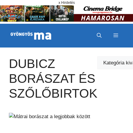
Megszakítás
Kilépés a tartalomba
x Hirdetés
MENÜ
DUBICZ
Kategóriák
BORÁSZAT ÉS
SZŐLŐBIRTOK