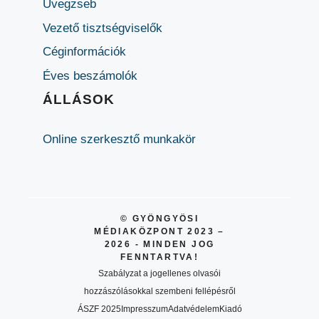
Üvegzseb
Vezető tisztségviselők
Céginformációk
Éves beszámolók
ÁLLÁSOK
Online szerkesztő munkakör
© GYÖNGYÖSI
MÉDIAKÖZPONT 2023 –
2026 - MINDEN JOG
FENNTARTVA!
Szabályzat a jogellenes olvasói
hozzászólásokkal szembeni fellépésről
ÁSZF 2025
Impresszum
Adatvédelem
Kiadó