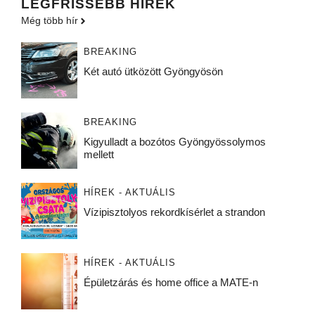
LEGFRISSEBB HÍREK
Még több hír
BREAKING
Két autó ütközött Gyöngyösön
BREAKING
Kigyulladt a bozótos Gyöngyössolymos
mellett
HÍREK - AKTUÁLIS
Vízipisztolyos rekordkísérlet a strandon
HÍREK - AKTUÁLIS
Épületzárás és home office a MATE-n