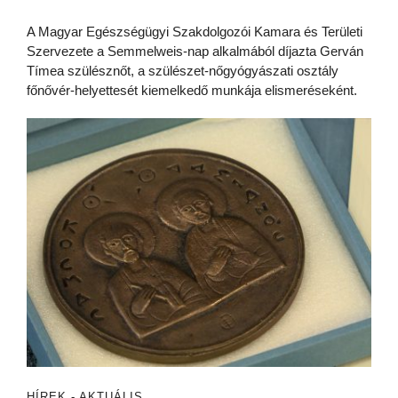
A Magyar Egészségügyi Szakdolgozói Kamara és Területi
Szervezete a Semmelweis-nap alkalmából díjazta Gerván
Tímea szülésznőt, a szülészet-nőgyógyászati osztály
főnővér-helyettesét kiemelkedő munkája elismeréseként.
HÍREK - AKTUÁLIS