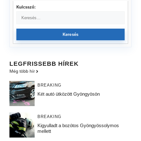
Kulcsszó:
Keresés
LEGFRISSEBB HÍREK
Még több hír
BREAKING
Két autó ütközött Gyöngyösön
BREAKING
Kigyulladt a bozótos Gyöngyössolymos
mellett