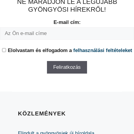
NE MARADJON LE A LEGÚJABB
GYÖNGYÖSI HÍREKRŐL!
E-mail cím:
Elolvastam és elfogadom a
felhasználási feltételeket
KÖZLEMÉNYEK
Elindult a gyöngyösiek új híroldala