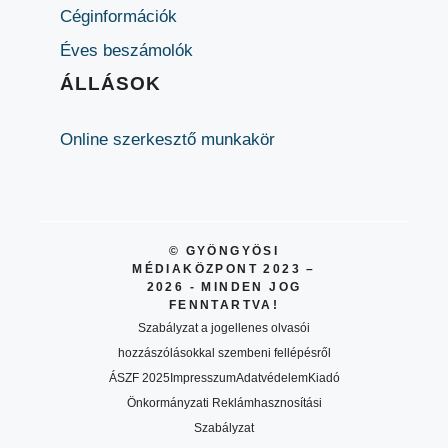
Céginformációk
Éves beszámolók
ÁLLÁSOK
Online szerkesztő munkakör
© GYÖNGYÖSI
MÉDIAKÖZPONT 2023 –
2026 - MINDEN JOG
FENNTARTVA!
Szabályzat a jogellenes olvasói
hozzászólásokkal szembeni fellépésről
ÁSZF 2025
Impresszum
Adatvédelem
Kiadó
Önkormányzati Reklámhasznosítási
Szabályzat