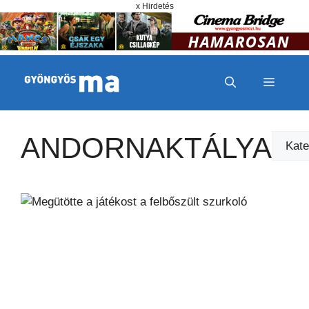
Megszakítás
Kilépés a tartalomba
x Hirdetés
MENÜ
ANDORNAKTÁLYA
Kategó