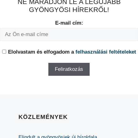
NE MARADJON LE A LEGÚJABB
GYÖNGYÖSI HÍREKRŐL!
E-mail cím:
Elolvastam és elfogadom a
felhasználási feltételeket
KÖZLEMÉNYEK
Elindult a gyöngyösiek új híroldala