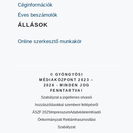
Céginformációk
Éves beszámolók
ÁLLÁSOK
Online szerkesztő munkakör
© GYÖNGYÖSI
MÉDIAKÖZPONT 2023 –
2026 - MINDEN JOG
FENNTARTVA!
Szabályzat a jogellenes olvasói
hozzászólásokkal szembeni fellépésről
ÁSZF 2025
Impresszum
Adatvédelem
Kiadó
Önkormányzati Reklámhasznosítási
Szabályzat