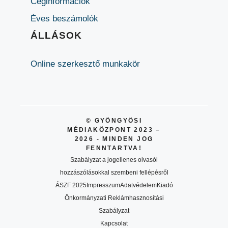
Céginformációk
Éves beszámolók
ÁLLÁSOK
Online szerkesztő munkakör
© GYÖNGYÖSI
MÉDIAKÖZPONT 2023 –
2026 - MINDEN JOG
FENNTARTVA!
Szabályzat a jogellenes olvasói
hozzászólásokkal szembeni fellépésről
ÁSZF 2025
Impresszum
Adatvédelem
Kiadó
Önkormányzati Reklámhasznosítási
Szabályzat
Kapcsolat