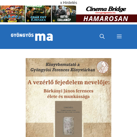
Megszakítás
Kilépés a tartalomba
x Hirdetés
MENÜ