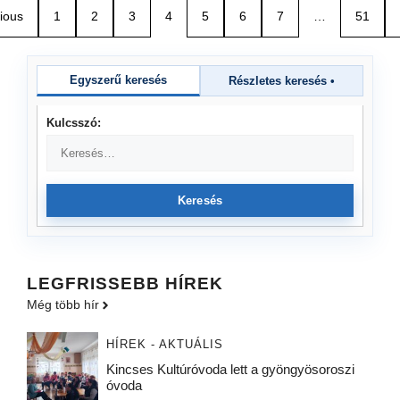
ious
1
2
3
4
5
6
7
…
51
Egyszerű keresés
Részletes keresés
•
Kulcsszó:
Keresés
LEGFRISSEBB HÍREK
Még több hír
HÍREK - AKTUÁLIS
Kincses Kultúróvoda lett a gyöngyösoroszi
óvoda