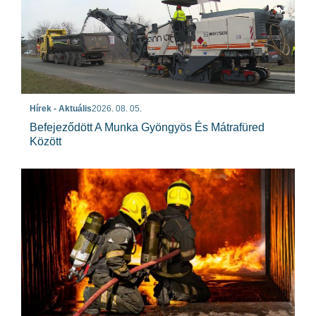
Hírek - Aktuális
2026. 08. 05.
Befejeződött A Munka Gyöngyös És Mátrafüred
Között