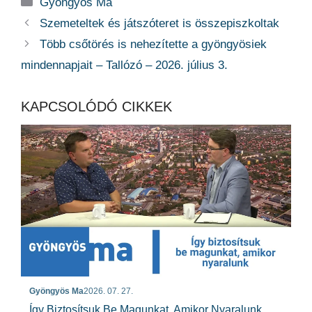
Kategória
Gyöngyös Ma
Szemeteltek és játszóteret is összepiszkoltak
Több csőtörés is nehezítette a gyöngyösiek
mindennapjait – Tallózó – 2026. július 3.
KAPCSOLÓDÓ CIKKEK
Gyöngyös Ma
2026. 07. 27.
Így Biztosítsuk Be Magunkat, Amikor Nyaralunk