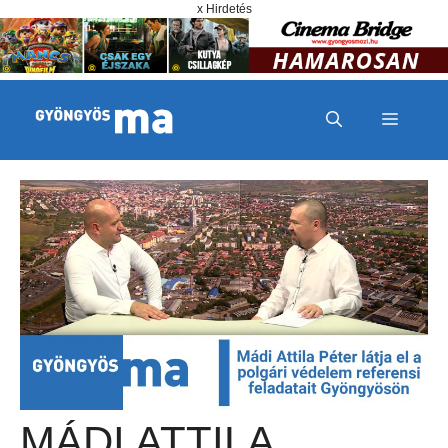
Megszakítás
Kilépés a tartalomba
x Hirdetés
MENÜ
MÁDI ATTILA