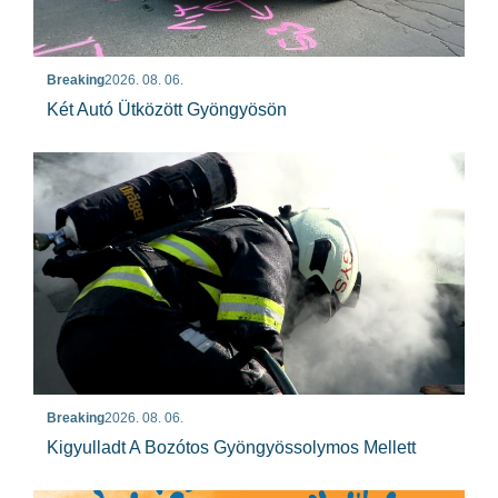
Breaking
2026. 08. 06.
Két Autó Ütközött Gyöngyösön
Breaking
2026. 08. 06.
Kigyulladt A Bozótos Gyöngyössolymos Mellett