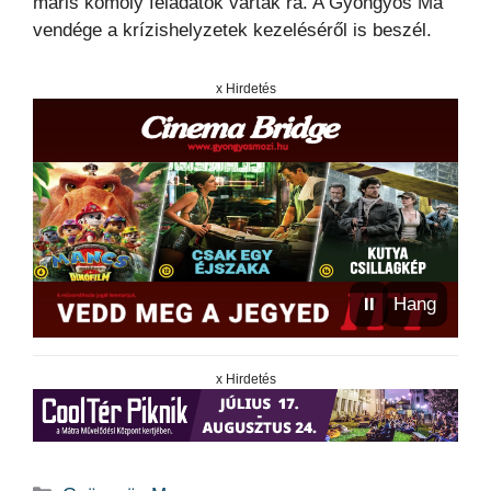
máris komoly feladatok vártak rá. A Gyöngyös Ma
vendége a krízishelyzetek kezeléséről is beszél.
x Hirdetés
⏸
Hang
x Hirdetés