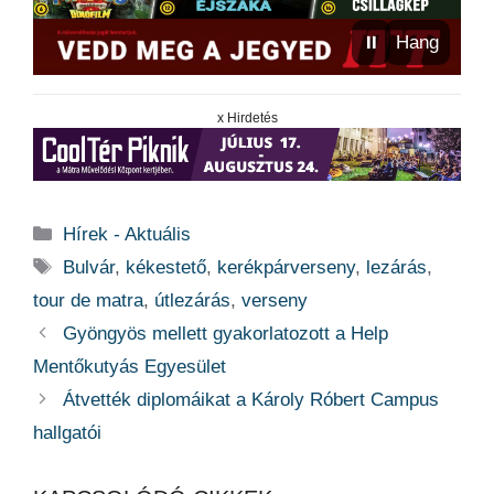
⏸
Hang
x Hirdetés
Kategória
Hírek - Aktuális
Címkék
Bulvár
,
kékestető
,
kerékpárverseny
,
lezárás
,
tour de matra
,
útlezárás
,
verseny
Gyöngyös mellett gyakorlatozott a Help
Mentőkutyás Egyesület
Átvették diplomáikat a Károly Róbert Campus
hallgatói