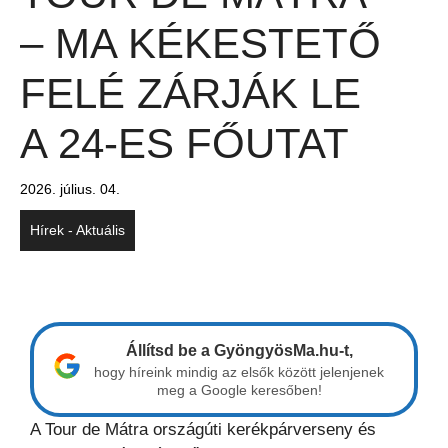
– MA KÉKESTETŐ
FELÉ ZÁRJÁK LE
A 24-ES FŐUTAT
2026. július. 04.
Hírek - Aktuális
Állítsd be a GyöngyösMa.hu-t,
hogy híreink mindig az elsők között jelenjenek
meg a Google keresőben!
A Tour de Mátra országúti kerékpárverseny és