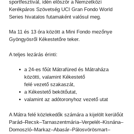
sportfesztivál, idén először a Nemzetközi
Kerékpáros Szövetség UCI Gran Fondo World
Series hivatalos futamaként valósul meg.
Ma 11 és 13 óra között a Mini Fondo mezőnye
Gyöngyösről Kékestetőre teker.
A teljes lezárás érinti:
a 24-es főút Mátrafüred és Mátraháza
közötti, valamint Kékestető
felé vezető szakaszát,
a Kékestető bekötőutat,
valamint az adótoronyhoz vezető utat
A Mátra felé közlekedők számára a kijelölt kerülőút
Parád–Recsk–Tarnaszentmária–Verpelét–Kisnána–
Domoszló–Markaz–Abasár–Pálosvörösmart–