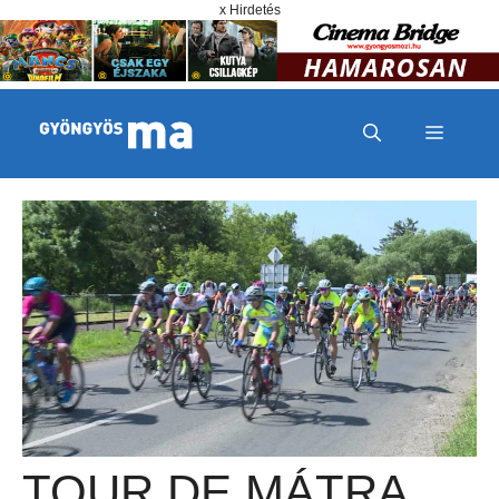
Megszakítás
Kilépés a tartalomba
x Hirdetés
MENÜ
TOUR DE MÁTRA