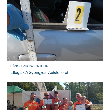
Hírek - Aktuális
2026. 08. 07.
Elfogták A Gyöngyösi Autófeltörőt