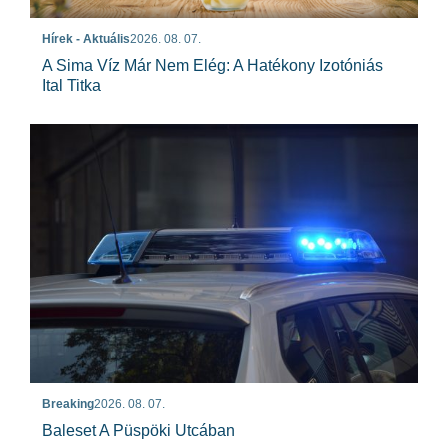
Hírek - Aktuális
2026. 08. 07.
A Sima Víz Már Nem Elég: A Hatékony Izotóniás
Ital Titka
Breaking
2026. 08. 07.
Baleset A Püspöki Utcában