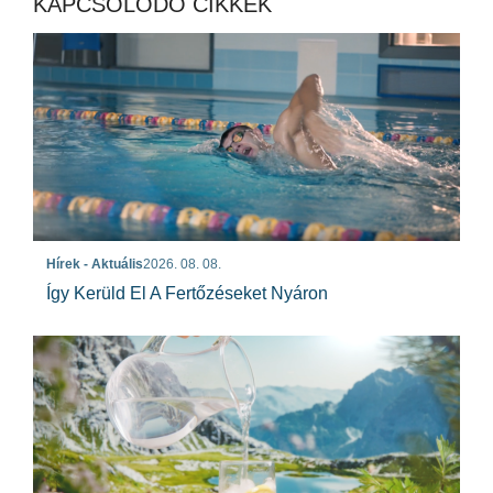
KAPCSOLÓDÓ CIKKEK
Hírek - Aktuális
2026. 08. 08.
Így Kerüld El A Fertőzéseket Nyáron