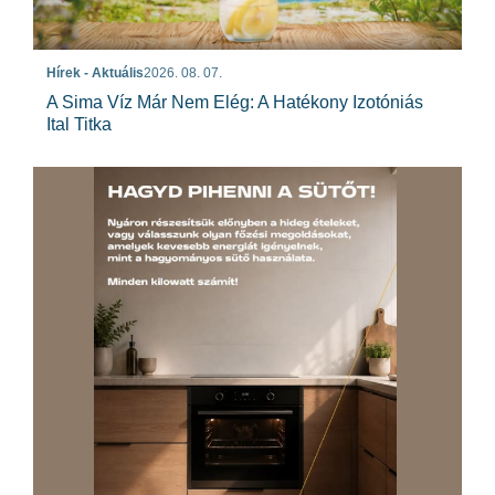
Hírek - Aktuális
2026. 08. 07.
A Sima Víz Már Nem Elég: A Hatékony Izotóniás
Ital Titka