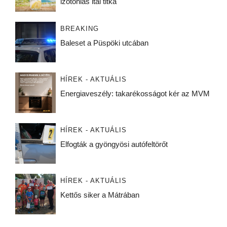
izotóniás ital titka
BREAKING
Baleset a Püspöki utcában
HÍREK - AKTUÁLIS
Energiaveszély: takarékosságot kér az MVM
HÍREK - AKTUÁLIS
Elfogták a gyöngyösi autófeltörőt
HÍREK - AKTUÁLIS
Kettős siker a Mátrában