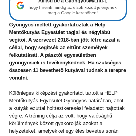
Állítsd be a GyöngyösMa.hu-t,
hogy híreink mindig az elsők között jelenjenek
meg a Google keresőben!
Gyöngyös mellett gyakorlatoztak a Help
Mentőkutyás Egyesület tagjai és négylábú
segítői. A szervezet 2018-ban jött létre azzal a
céllal, hogy segítsék az eltűnt személyek
felkutatását. A pásztói egyesületben
gyöngyösiek is tevékenykednek. Ha szükséges
összesen 11 bevethető kutyával tudnak a terepre
vonulni.
Különleges kiképzési gyakorlatot tartott a HELP
Mentőkutyás Egyesület Gyöngyös határában, ahol
a kutyák ezúttal holttestkeresési feladatot hajtottak
végre. A tréning célja az volt, hogy valósághű
körülmények között gyakorolják azokat a
helyzeteket, amelyekkel egy éles bevetés során