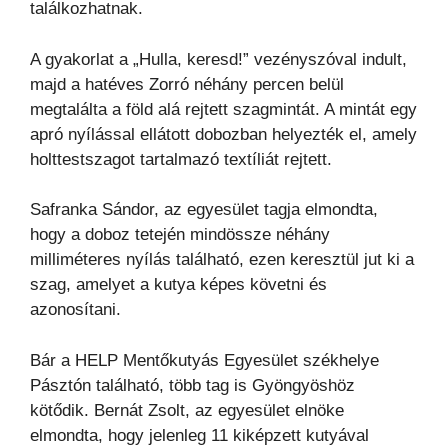
találkozhatnak.
A gyakorlat a „Hulla, keresd!” vezényszóval indult,
majd a hatéves Zorró néhány percen belül
megtalálta a föld alá rejtett szagmintát. A mintát egy
apró nyílással ellátott dobozban helyezték el, amely
holttestszagot tartalmazó textíliát rejtett.
Safranka Sándor, az egyesület tagja elmondta,
hogy a doboz tetején mindössze néhány
milliméteres nyílás található, ezen keresztül jut ki a
szag, amelyet a kutya képes követni és
azonosítani.
Bár a HELP Mentőkutyás Egyesület székhelye
Pásztón található, több tag is Gyöngyöshöz
kötődik. Bernát Zsolt, az egyesület elnöke
elmondta, hogy jelenleg 11 kiképzett kutyával