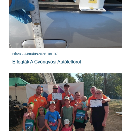
Hírek - Aktuális
2026. 08. 07.
Elfogták A Gyöngyösi Autófeltörőt