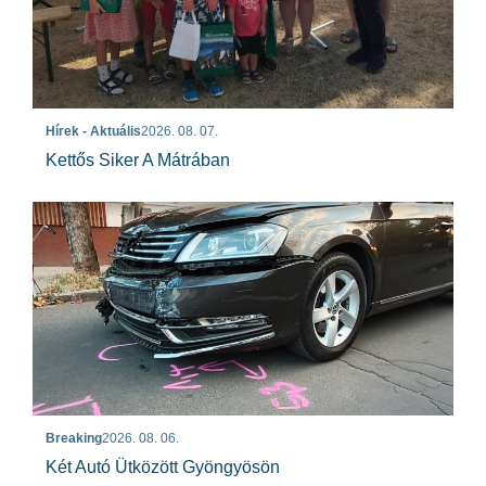
Hírek - Aktuális
2026. 08. 07.
Kettős Siker A Mátrában
Breaking
2026. 08. 06.
Két Autó Ütközött Gyöngyösön