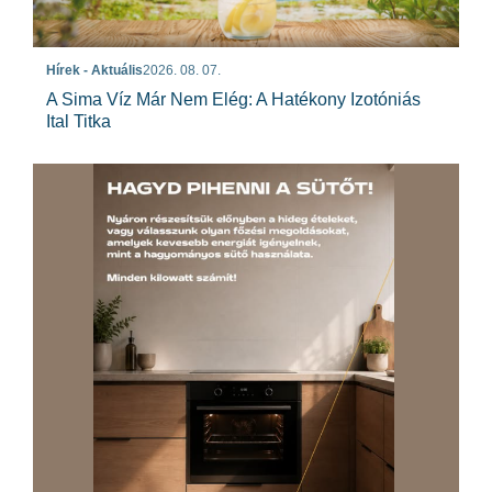
Hírek - Aktuális
2026. 08. 07.
A Sima Víz Már Nem Elég: A Hatékony Izotóniás
Ital Titka