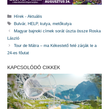
Kategória
Hírek - Aktuális
Címkék
Bulvár
,
HELP
,
kutya
,
metőkutya
Magyar bajnoki címek sorát úszta össze Roska
László
Tour de Mátra – ma Kékestető felé zárják le a
24-es főutat
KAPCSOLÓDÓ CIKKEK