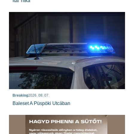
Ital Titka
Breaking
2026. 08. 07.
Baleset A Püspöki Utcában