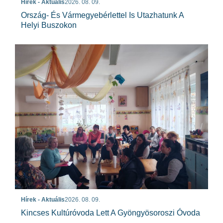
Hírek - Aktuális
2026. 08. 09.
Ország- És Vármegyebérlettel Is Utazhatunk A
Helyi Buszokon
Hírek - Aktuális
2026. 08. 09.
Kincses Kultúróvoda Lett A Gyöngyösoroszi Óvoda