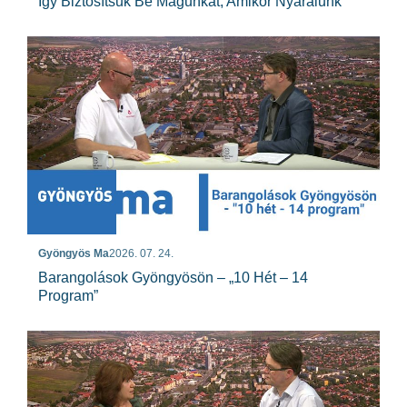
Így Biztosítsuk Be Magunkat, Amikor Nyaralunk
Gyöngyös Ma
2026. 07. 24.
Barangolások Gyöngyösön – „10 Hét – 14
Program”