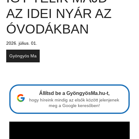
AZ IDEI NYÁR AZ
ÓVODÁKBAN
2026. július. 01.
Gyöngyös Ma
Állítsd be a GyöngyösMa.hu-t,
hogy híreink mindig az elsők között jelenjenek
meg a Google keresőben!