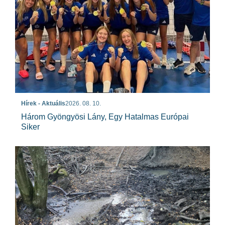
Hírek - Aktuális
2026. 08. 10.
Három Gyöngyösi Lány, Egy Hatalmas Európai
Siker