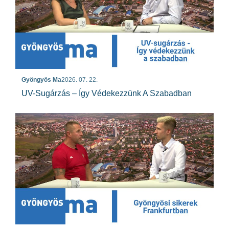
Gyöngyös Ma
2026. 07. 22.
UV-Sugárzás – Így Védekezzünk A Szabadban