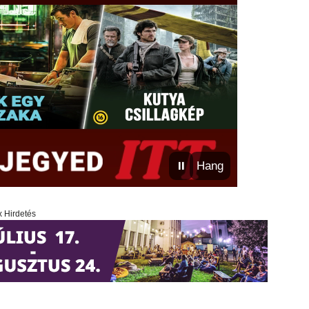
⏸
Hang
x Hirdetés