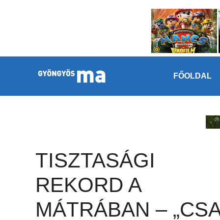
Megszakítás
Kilépés a tartalomba
FŐOLDAL
TISZTASÁGI
REKORD A
MÁTRÁBAN – „CSA