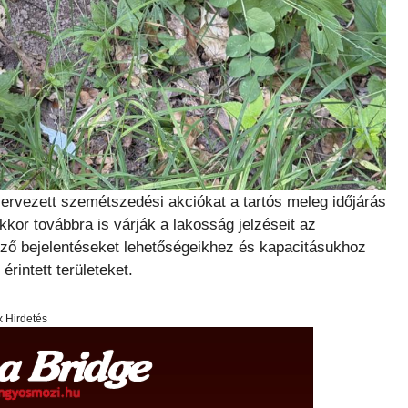
zervezett szemétszedési akciókat a tartós meleg időjárás
kkor továbbra is várják a lakosság jelzéseit az
rkező bejelentéseket lehetőségeikhez és kapacitásukhoz
rintett területeket.
x Hirdetés