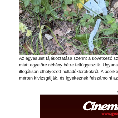
Az egyesület tájékoztatása szerint a következő s
miatt egyelőre néhány hétre felfüggesztik. Ugyana
illegálisan elhelyezett hulladéklerakókról. A beé
mérten kivizsgálják, és igyekeznek felszámolni az é