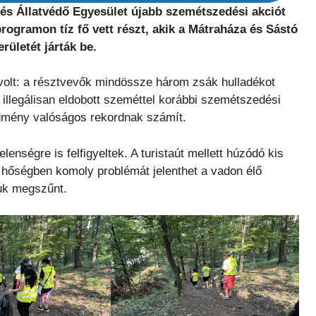
és Állatvédő Egyesület újabb szemétszedési akciót
rogramon tíz fő vett részt, akik a Mátraháza és Sástó
erületét járták be.
volt: a résztvevők mindössze három zsák hulladékot
 illegálisan eldobott szeméttel korábbi szemétszedési
edmény valóságos rekordnak számít.
lenségre is felfigyeltek. A turistaút mellett húzódó kis
li hőségben komoly problémát jelenthet a vadon élő
suk megszűnt.