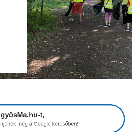
ngyösMa.hu-t,
elenjenek meg a Google keresőben!