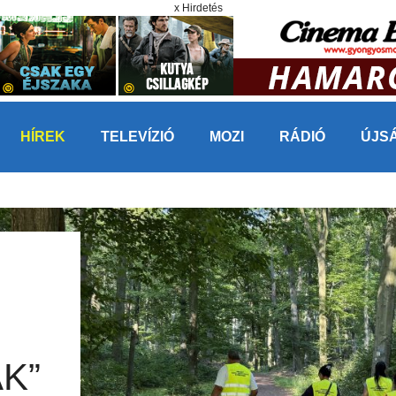
x Hirdetés
HÍREK
TELEVÍZIÓ
MOZI
RÁDIÓ
ÚJS
K”