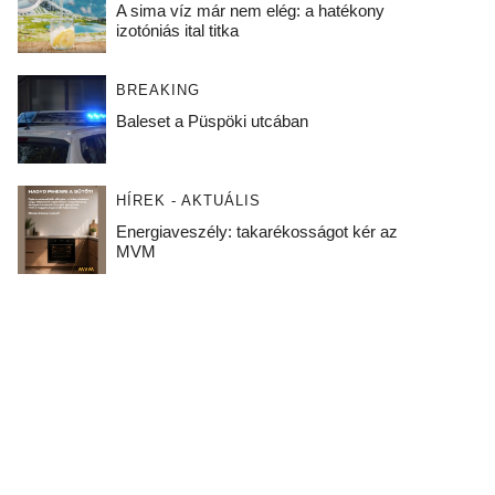
A sima víz már nem elég: a hatékony
izotóniás ital titka
BREAKING
Baleset a Püspöki utcában
HÍREK - AKTUÁLIS
Energiaveszély: takarékosságot kér az
MVM