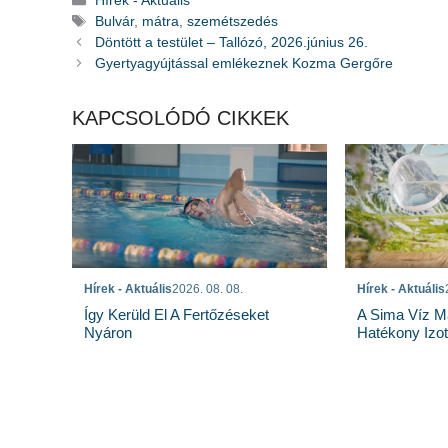
Hírek - Aktuális
Címkék
Bulvár
,
mátra
,
szemétszedés
Döntött a testület – Tallózó, 2026.június 26.
Gyertyagyújtással emlékeznek Kozma Gergőre
KAPCSOLÓDÓ CIKKEK
Hírek - Aktuális
Hírek - Aktuális
2026. 08. 08.
A Sima Víz M
Így Kerüld El A Fertőzéseket
Hatékony Izotó
Nyáron