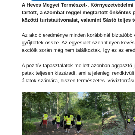
A Heves Megyei Természet-, Környezetvédelmi 
tartott, a szombat reggel megtartott önkéntes p
közötti turistaútvonalat, valamint Sástó teljes t
Az akció eredménye minden korábbinál biztatóbb 
gyűjtöttek össze. Az egyesület szerint ilyen kevés
akcióik során még nem találkoztak, így ez az er
A pozitív tapasztalatok mellett azonban aggasztó je
patak teljesen kiszáradt, ami a jelenlegi rendkívü
állatok számára, hiszen természetes ivóvízforrá