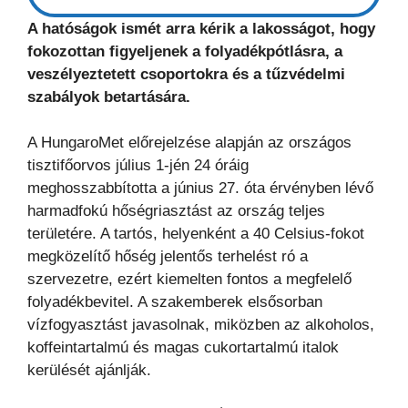
A hatóságok ismét arra kérik a lakosságot, hogy
fokozottan figyeljenek a folyadékpótlásra, a
veszélyeztetett csoportokra és a tűzvédelmi
szabályok betartására.
A HungaroMet előrejelzése alapján az országos
tisztifőorvos július 1-jén 24 óráig
meghosszabbította a június 27. óta érvényben lévő
harmadfokú hőségriasztást az ország teljes
területére. A tartós, helyenként a 40 Celsius-fokot
megközelítő hőség jelentős terhelést ró a
szervezetre, ezért kiemelten fontos a megfelelő
folyadékbevitel. A szakemberek elsősorban
vízfogyasztást javasolnak, miközben az alkoholos,
koffeintartalmú és magas cukortartalmú italok
kerülését ajánlják.