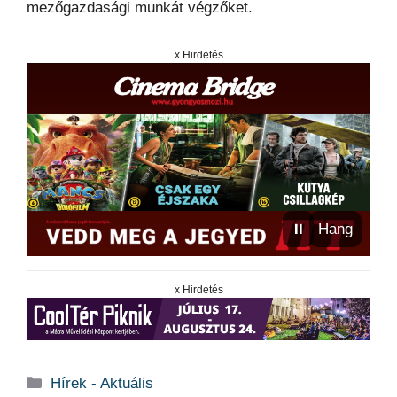
mezőgazdasági munkát végzőket.
x Hirdetés
⏸
Hang
x Hirdetés
Kategória
Hírek - Aktuális