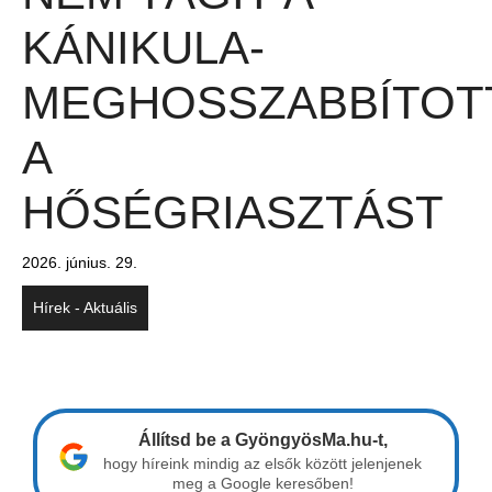
KÁNIKULA-
MEGHOSSZABBÍTOT
A
HŐSÉGRIASZTÁST
2026. június. 29.
Hírek - Aktuális
Állítsd be a GyöngyösMa.hu-t,
hogy híreink mindig az elsők között jelenjenek
meg a Google keresőben!