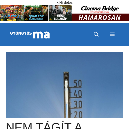
Megszakítás
Kilépés a tartalomba
x Hirdetés
MENÜ
NEM TÁGÍT A