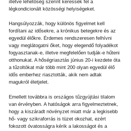
illetve lehetőség szerint keressék fel a
légkondicionált közösségi helyiségeket.
Hangsúlyozzák, hogy különös figyelmet kell
fordítani az idősekre, a krónikus betegekre és az
egyedül élőkre. Érdemes rendszeresen felhívni
vagy meglátogatni őket, hogy elegendő folyadékot
fogyasztanak-e, illetve megfelelően tudják-e hűteni
otthonukat. A hőségriasztás június 20-i kezdete óta
a tűzoltókat már több mint 200 olyan egyedül élő
idős emberhez riasztották, akik nem adtak
magukról életjelet.
Emellett továbbra is országos tűzgyújtási tilalom
van érvényben. A hatóságok arra figyelmeztetnek,
hogy a kiszáradt növényzet miatt már a legkisebb
hő- vagy szikraforrás is tüzet okozhat, ezért
fokozott óvatosságra kérik a lakosságot és a