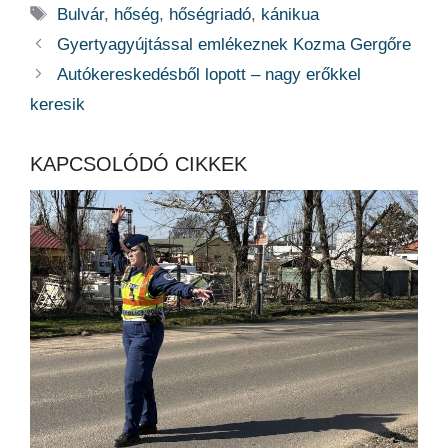
Címkék
Bulvár
,
hőség
,
hőségriadó
,
kánikua
Gyertyagyújtással emlékeznek Kozma Gergőre
Autókereskedésből lopott – nagy erőkkel
keresik
KAPCSOLÓDÓ CIKKEK