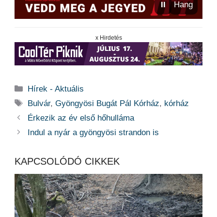
⏸
Hang
x Hirdetés
Kategória
Hírek - Aktuális
Címkék
Bulvár
,
Gyöngyösi Bugát Pál Kórház
,
kórház
Érkezik az év első hőhulláma
Indul a nyár a gyöngyösi strandon is
KAPCSOLÓDÓ CIKKEK