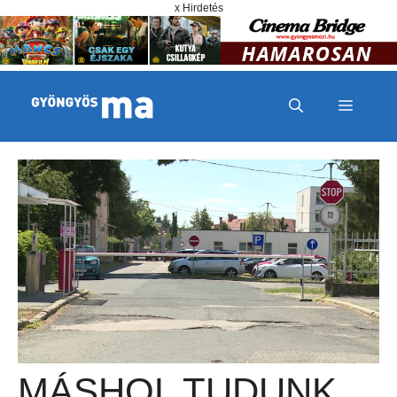
Megszakítás
Kilépés a tartalomba
x Hirdetés
MENÜ
MÁSHOL TUDUNK