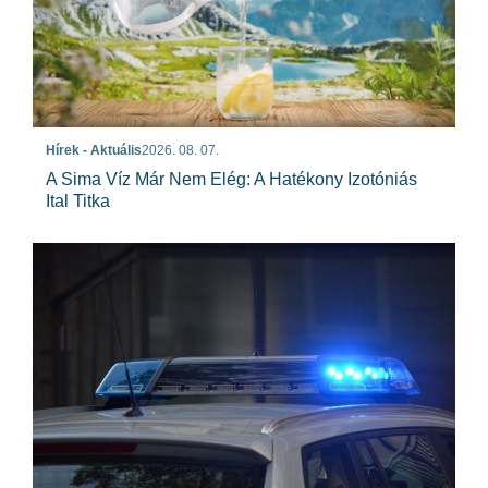
Hírek - Aktuális
2026. 08. 07.
A Sima Víz Már Nem Elég: A Hatékony Izotóniás
Ital Titka