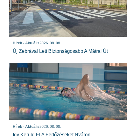
Hírek - Aktuális
2026. 08. 08.
Új Zebrával Lett Biztonságosabb A Mátrai Út
Hírek - Aktuális
2026. 08. 08.
Így Kerüld El A Fertőzéseket Nyáron