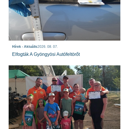
Hírek - Aktuális
2026. 08. 07.
Elfogták A Gyöngyösi Autófeltörőt