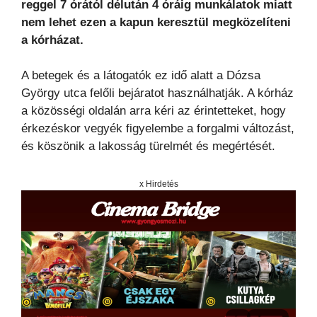
reggel 7 órától délután 4 óráig munkálatok miatt
nem lehet ezen a kapun keresztül megközelíteni
a kórházat.
A betegek és a látogatók ez idő alatt a Dózsa
György utca felőli bejáratot használhatják. A kórház
a közösségi oldalán arra kéri az érintetteket, hogy
érkezéskor vegyék figyelembe a forgalmi változást,
és köszönik a lakosság türelmét és megértését.
x Hirdetés