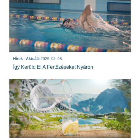
Hírek - Aktuális
2026. 08. 08.
Így Kerüld El A Fertőzéseket Nyáron