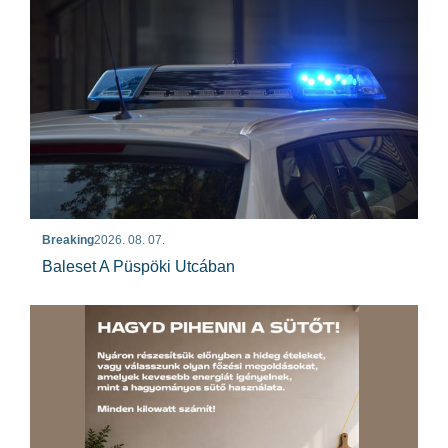
Breaking
2026. 08. 07.
Baleset A Püspöki Utcában