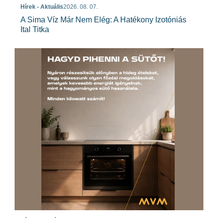
Hírek - Aktuális
2026. 08. 07.
A Sima Víz Már Nem Elég: A Hatékony Izotóniás
Ital Titka