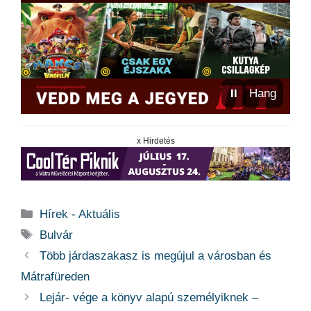
⏸
Hang
x Hirdetés
Kategória
Hírek - Aktuális
Címkék
Bulvár
Több járdaszakasz is megújul a városban és
Mátrafüreden
Lejár- vége a könyv alapú személyiknek –