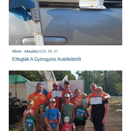
Hírek - Aktuális
2026. 08. 07.
Elfogták A Gyöngyösi Autófeltörőt