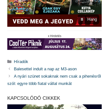
⏸
Hang
x Hirdetés
Kategória
Híradók
Balesettel indult a nap az M3-ason
A nyári szünet sokaknak nem csak a pihenésről
szól: egyre több fiatal vállal munkát
KAPCSOLÓDÓ CIKKEK