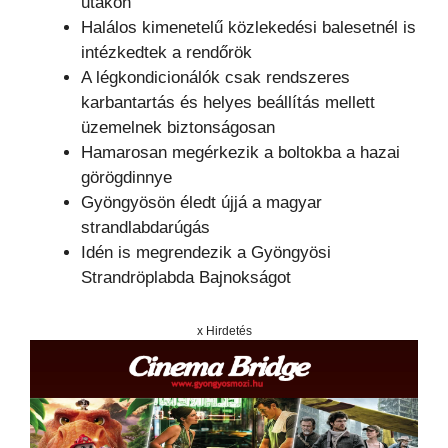
utakon
Halálos kimenetelű közlekedési balesetnél is
intézkedtek a rendőrök
A légkondicionálók csak rendszeres
karbantartás és helyes beállítás mellett
üzemelnek biztonságosan
Hamarosan megérkezik a boltokba a hazai
görögdinnye
Gyöngyösön éledt újjá a magyar
strandlabdarúgás
Idén is megrendezik a Gyöngyösi
Strandröplabda Bajnokságot
x Hirdetés