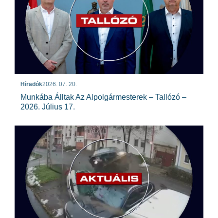
Híradók
2026. 07. 20.
Munkába Álltak Az Alpolgármesterek – Tallózó –
2026. Július 17.