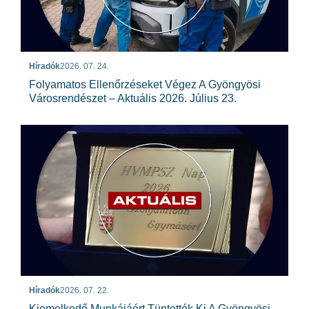
Híradók
2026. 07. 24.
Folyamatos Ellenőrzéseket Végez A Gyöngyösi
Városrendészet – Aktuális 2026. Július 23.
Híradók
2026. 07. 22.
Kiemelkedő Munkájáért Tüntették Ki A Gyöngyösi