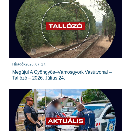
Híradók
2026. 07. 27.
Megújul A Gyöngyös–Vámosgyörk Vasútvonal –
Tallózó – 2026. Július 24.