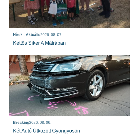
Hírek - Aktuális
2026. 08. 07.
Kettős Siker A Mátrában
Breaking
2026. 08. 06.
Két Autó Ütközött Gyöngyösön