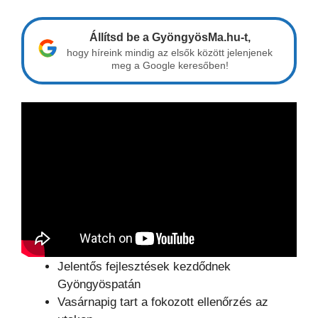
Állítsd be a GyöngyösMa.hu-t,
hogy híreink mindig az elsők között jelenjenek
meg a Google keresőben!
Jelentős fejlesztések kezdődnek
Gyöngyöspatán
Vasárnapig tart a fokozott ellenőrzés az