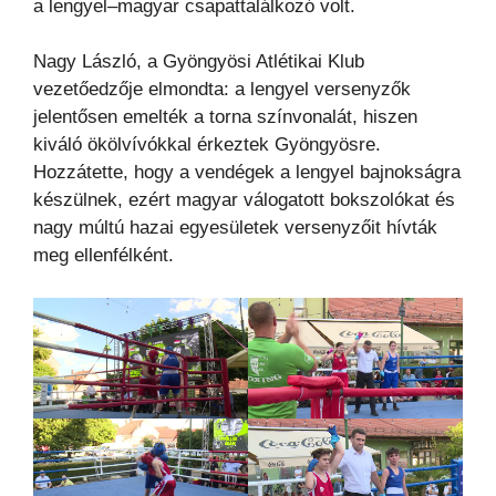
a lengyel–magyar csapattalálkozó volt.
Nagy László, a Gyöngyösi Atlétikai Klub
vezetőedzője elmondta: a lengyel versenyzők
jelentősen emelték a torna színvonalát, hiszen
kiváló ökölvívókkal érkeztek Gyöngyösre.
Hozzátette, hogy a vendégek a lengyel bajnokságra
készülnek, ezért magyar válogatott bokszolókat és
nagy múltú hazai egyesületek versenyzőit hívták
meg ellenfélként.