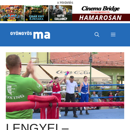
Megszakítás
Kilépés a tartalomba
x Hirdetés
MENÜ
LENGYEL–