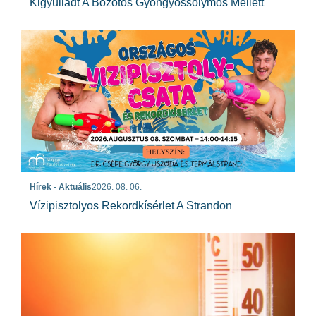
Kigyulladt A Bozótos Gyöngyössolymos Mellett
Hírek - Aktuális
2026. 08. 06.
Vízipisztolyos Rekordkísérlet A Strandon