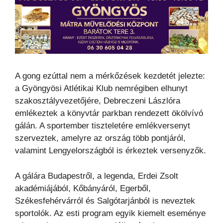
A gong ezúttal nem a mérkőzések kezdetét jelezte:
a Gyöngyösi Atlétikai Klub nemrégiben elhunyt
szakosztályvezetőjére, Debreczeni Lászlóra
emlékeztek a könyvtár parkban rendezett ökölvívó
gálán. A sportember tiszteletére emlékversenyt
szerveztek, amelyre az ország több pontjáról,
valamint Lengyelországból is érkeztek versenyzők.
A gálára Budapestről, a legenda, Erdei Zsolt
akadémiájából, Kőbányáról, Egerből,
Székesfehérvárról és Salgótarjánból is neveztek
sportolók. Az esti program egyik kiemelt eseménye