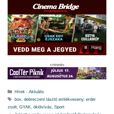
⏸
Hang
x Hirdetés
Kategória
Hírek - Aktuális
Címkék
box
,
debreczeni lászló emlékveseny
,
erdei
zsolt
,
GYAK
,
ökölvívás
,
Sport