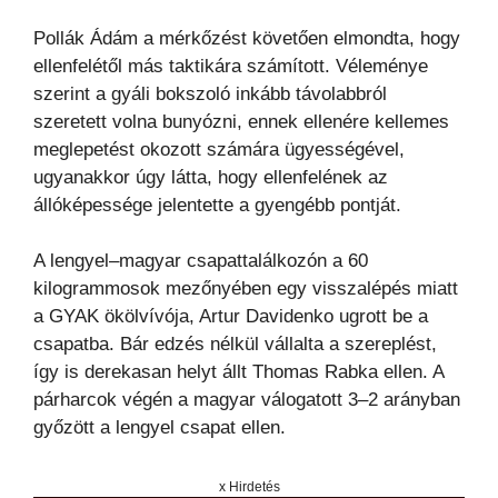
Pollák Ádám a mérkőzést követően elmondta, hogy
ellenfelétől más taktikára számított. Véleménye
szerint a gyáli bokszoló inkább távolabbról
szeretett volna bunyózni, ennek ellenére kellemes
meglepetést okozott számára ügyességével,
ugyanakkor úgy látta, hogy ellenfelének az
állóképessége jelentette a gyengébb pontját.
A lengyel–magyar csapattalálkozón a 60
kilogrammosok mezőnyében egy visszalépés miatt
a GYAK ökölvívója, Artur Davidenko ugrott be a
csapatba. Bár edzés nélkül vállalta a szereplést,
így is derekasan helyt állt Thomas Rabka ellen. A
párharcok végén a magyar válogatott 3–2 arányban
győzött a lengyel csapat ellen.
x Hirdetés