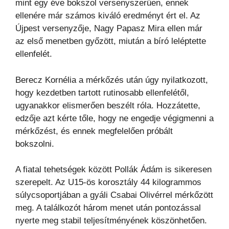
mint egy éve bokszol versenyszerűen, ennek
ellenére már számos kiváló eredményt ért el. Az
Újpest versenyzője, Nagy Papasz Mira ellen már
az első menetben győzött, miután a bíró leléptette
ellenfelét.
Berecz Kornélia a mérkőzés után úgy nyilatkozott,
hogy kezdetben tartott rutinosabb ellenfelétől,
ugyanakkor elismerően beszélt róla. Hozzátette,
edzője azt kérte tőle, hogy ne engedje végigmenni a
mérkőzést, és ennek megfelelően próbált
bokszolni.
A fiatal tehetségek között Pollák Ádám is sikeresen
szerepelt. Az U15-ös korosztály 44 kilogrammos
súlycsoportjában a gyáli Csabai Olivérrel mérkőzött
meg. A találkozót három menet után pontozással
nyerte meg stabil teljesítményének köszönhetően.