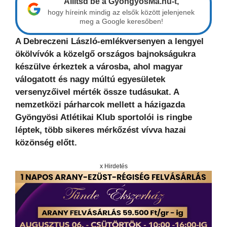
Állítsd be a GyöngyösMa.hu-t,
hogy híreink mindig az elsők között jelenjenek
meg a Google keresőben!
A Debreczeni László-emlékversenyen a lengyel
ökölvívók a közelgő országos bajnokságukra
készülve érkeztek a városba, ahol magyar
válogatott és nagy múltú egyesületek
versenyzőivel mérték össze tudásukat. A
nemzetközi párharcok mellett a házigazda
Gyöngyösi Atlétikai Klub sportolói is ringbe
léptek, több sikeres mérkőzést vívva hazai
közönség előtt.
x Hirdetés