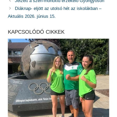
Jelzett a szén-monoxid érzékelő Gyöngyösön
Diáknap- eljött az utolsó hét az iskolákban –
Aktuális 2026. június 15.
KAPCSOLÓDÓ CIKKEK