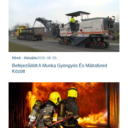
Hírek - Aktuális
2026. 08. 05.
Befejeződött A Munka Gyöngyös És Mátrafüred
Között