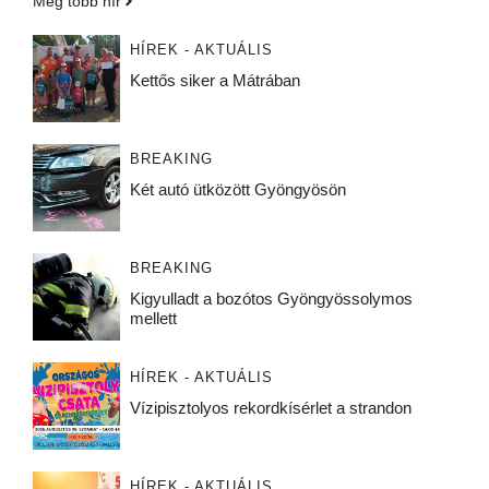
Még több hír
HÍREK - AKTUÁLIS
Kettős siker a Mátrában
BREAKING
Két autó ütközött Gyöngyösön
BREAKING
Kigyulladt a bozótos Gyöngyössolymos
mellett
HÍREK - AKTUÁLIS
Vízipisztolyos rekordkísérlet a strandon
HÍREK - AKTUÁLIS