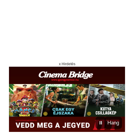
x Hirdetés
⏸
Hang