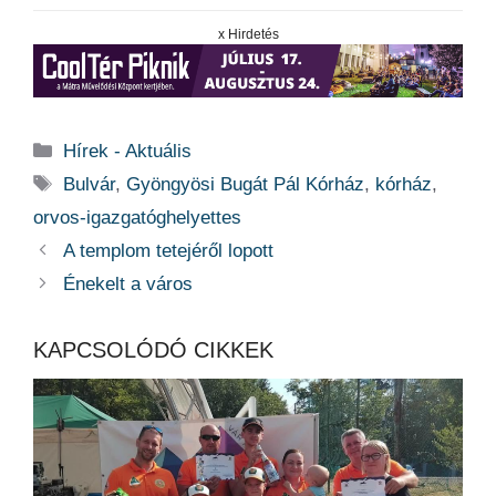
x Hirdetés
Kategória
Hírek - Aktuális
Címkék
Bulvár
,
Gyöngyösi Bugát Pál Kórház
,
kórház
,
orvos-igazgatóghelyettes
A templom tetejéről lopott
Énekelt a város
KAPCSOLÓDÓ CIKKEK