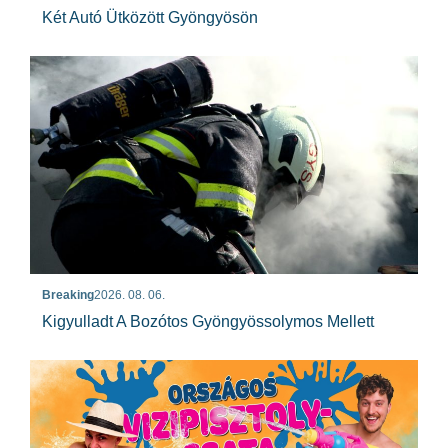
Két Autó Ütközött Gyöngyösön
Breaking
2026. 08. 06.
Kigyulladt A Bozótos Gyöngyössolymos Mellett