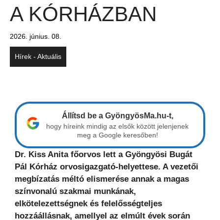
A KÓRHÁZBAN
2026. június. 08.
Hírek - Aktuális
Állítsd be a GyöngyösMa.hu-t,
hogy híreink mindig az elsők között jelenjenek
meg a Google keresőben!
Dr. Kiss Anita főorvos lett a Gyöngyösi Bugát
Pál Kórház orvosigazgató-helyettese. A vezetői
megbízatás méltó elismerése annak a magas
színvonalú szakmai munkának,
elkötelezettségnek és felelősségteljes
hozzáállásnak, amellyel az elmúlt évek során