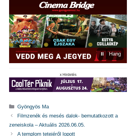
⏸
Hang
x Hirdetés
Kategória
Gyöngyös Ma
Filmzenék és mesés dalok- bemutatkozott a
zeneiskola – Aktuális 2026.06.05.
A templom tetejéről lopott