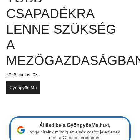
CSAPADÉKRA
LENNE SZÜKSÉG
A
MEZŐGAZDASÁGBA
2026. június. 08.
Gyöngyös Ma
Állítsd be a GyöngyösMa.hu-t,
hogy híreink mindig az elsők között jelenjenek
meg a Google keresőben!