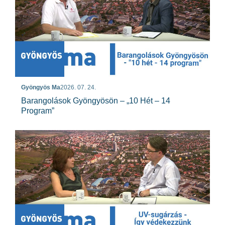
Gyöngyös Ma
2026. 07. 24.
Barangolások Gyöngyösön – „10 Hét – 14
Program”