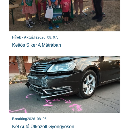
Hírek - Aktuális
2026. 08. 07.
Kettős Siker A Mátrában
Breaking
2026. 08. 06.
Két Autó Ütközött Gyöngyösön