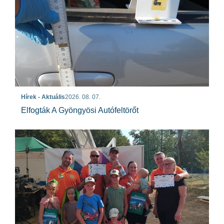
Hírek - Aktuális
2026. 08. 07.
Elfogták A Gyöngyösi Autófeltörőt