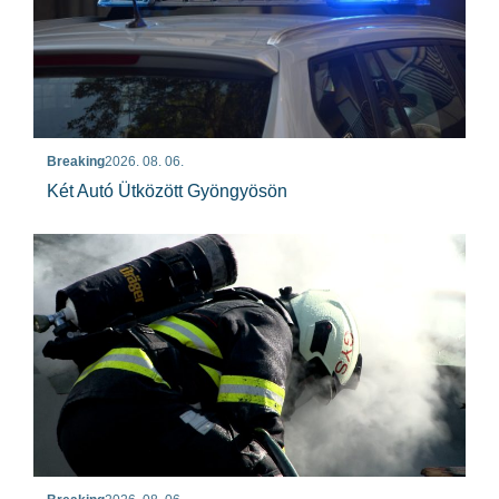
Breaking
2026. 08. 06.
Két Autó Ütközött Gyöngyösön