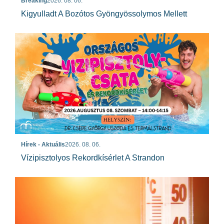
Breaking
2026. 08. 06.
Kigyulladt A Bozótos Gyöngyössolymos Mellett
Hírek - Aktuális
2026. 08. 06.
Vízipisztolyos Rekordkísérlet A Strandon