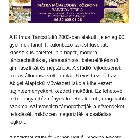
A Ritmus Táncstúdió 2003-ban alakult, jelenleg 90
gyermek tanul itt különböző táncstílusokat:
klasszikus balettet, hip-hopot, modern
tánctechnikákat, társastáncos, balettelőkészítő
gimnasztikát és néptáncot. A stúdió fejlődésének
fontos állomása volt, amikor 8 évvel ezelőtt az
Abigél Alapfokú Művészeti Iskola kihelyezett
tagintézményeként kezdett működni. Ez lehetővé
tette, hogy intézményes keretek között, magasabb
szakmai színvonalon támogathatják a növendéket
fejlődését, miközben megőrizték a családias
légkört.
A szakmai munkát Berhés Ildikó, Nagyné Fekete