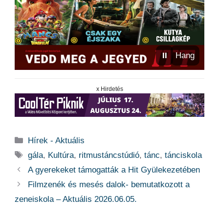
⏸
Hang
x Hirdetés
Kategória
Hírek - Aktuális
Címkék
gála
,
Kultúra
,
ritmustáncstúdió
,
tánc
,
tánciskola
A gyerekeket támogatták a Hit Gyülekezetében
Filmzenék és mesés dalok- bemutatkozott a
zeneiskola – Aktuális 2026.06.05.