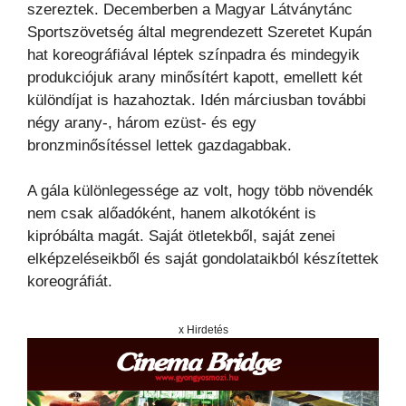
szereztek. Decemberben a Magyar Látványtánc
Sportszövetség által megrendezett Szeretet Kupán
hat koreográfiával léptek színpadra és mindegyik
produkciójuk arany minősítért kapott, emellett két
különdíjat is hazahoztak. Idén márciusban további
négy arany-, három ezüst- és egy
bronzminősítéssel lettek gazdagabbak.
A gála különlegessége az volt, hogy több növendék
nem csak alőadóként, hanem alkotóként is
kipróbálta magát. Saját ötletekből, saját zenei
elképzeléseikből és saját gondolataikból készítettek
koreográfiát.
x Hirdetés