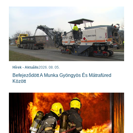
Hírek - Aktuális
2026. 08. 05.
Befejeződött A Munka Gyöngyös És Mátrafüred
Között