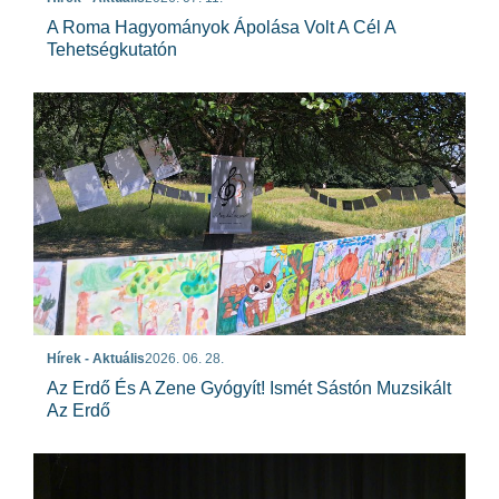
A Roma Hagyományok Ápolása Volt A Cél A
Tehetségkutatón
Hírek - Aktuális
2026. 06. 28.
Az Erdő És A Zene Gyógyít! Ismét Sástón Muzsikált
Az Erdő