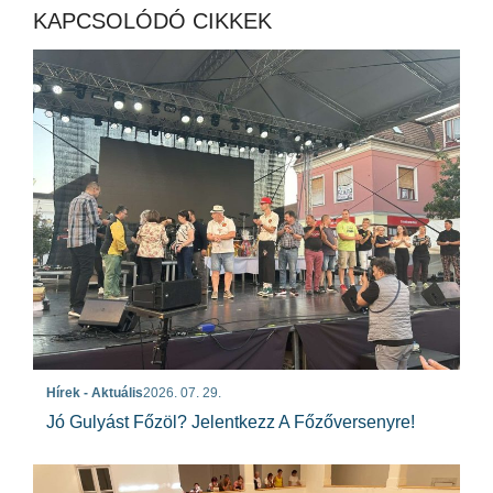
KAPCSOLÓDÓ CIKKEK
Hírek - Aktuális
2026. 07. 29.
Jó Gulyást Főzöl? Jelentkezz A Főzőversenyre!