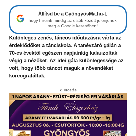
Állítsd be a GyöngyösMa.hu-t,
hogy híreink mindig az elsők között jelenjenek
meg a Google keresőben!
Különleges zenés, táncos időutazásra várta az
érdeklődőket a tánciskola. A tanévzáró gálán a
70-es évektől egészen napjainkig kalauzolták
végig a nézőket. Az idei gála különlegessége az
volt, hogy több táncot maguk a növendéket
koreografáltak.
x Hirdetés