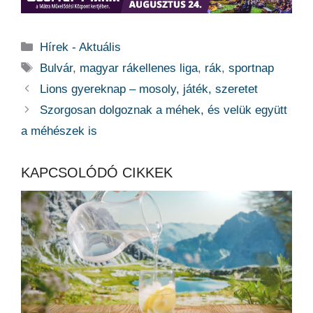
Kategória
Hírek - Aktuális
Címkék
Bulvár
,
magyar rákellenes liga
,
rák
,
sportnap
Lions gyereknap – mosoly, játék, szeretet
Szorgosan dolgoznak a méhek, és velük együtt
a méhészek is
KAPCSOLÓDÓ CIKKEK