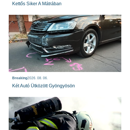
Kettős Siker A Mátrában
Breaking
2026. 08. 06.
Két Autó Ütközött Gyöngyösön