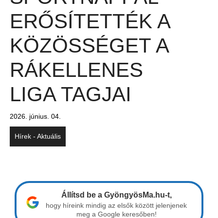
ERŐSÍTETTÉK A
KÖZÖSSÉGET A
RÁKELLENES
LIGA TAGJAI
2026. június. 04.
Hírek - Aktuális
Állítsd be a GyöngyösMa.hu-t,
hogy híreink mindig az elsők között jelenjenek
meg a Google keresőben!