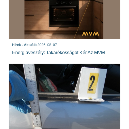
Hírek - Aktuális
2026. 08. 07.
Energiaveszély: Takarékosságot Kér Az MVM