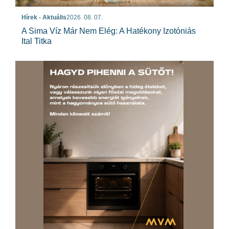
Hírek - Aktuális
2026. 08. 07.
A Sima Víz Már Nem Elég: A Hatékony Izotóniás
Ital Titka