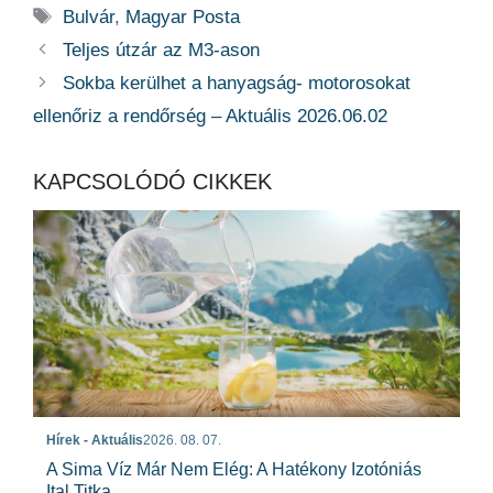
Címkék
Bulvár
,
Magyar Posta
Teljes útzár az M3-ason
Sokba kerülhet a hanyagság- motorosokat
ellenőriz a rendőrség – Aktuális 2026.06.02
KAPCSOLÓDÓ CIKKEK
Hírek - Aktuális
2026. 08. 07.
A Sima Víz Már Nem Elég: A Hatékony Izotóniás
Ital Titka