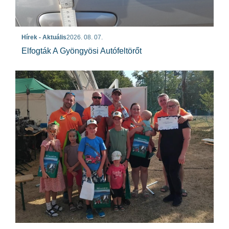
Hírek - Aktuális
2026. 08. 07.
Elfogták A Gyöngyösi Autófeltörőt