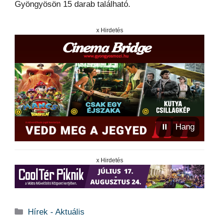
Gyöngyösön 15 darab található.
x Hirdetés
⏸
Hang
x Hirdetés
Kategória
Hírek - Aktuális