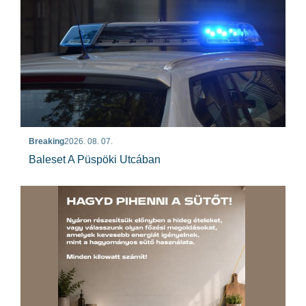
Breaking
2026. 08. 07.
Baleset A Püspöki Utcában