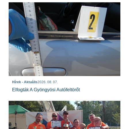
Hírek - Aktuális
2026. 08. 07.
Elfogták A Gyöngyösi Autófeltörőt