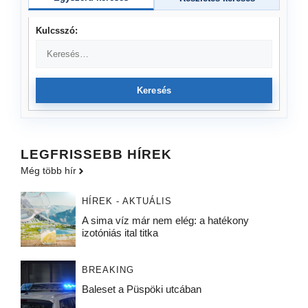
Kulcsszó:
Keresés
LEGFRISSEBB HÍREK
Még több hír
HÍREK - AKTUÁLIS
A sima víz már nem elég: a hatékony
izotóniás ital titka
BREAKING
Baleset a Püspöki utcában