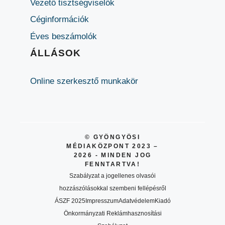
Vezető tisztségviselők
Céginformációk
Éves beszámolók
ÁLLÁSOK
Online szerkesztő munkakör
© GYÖNGYÖSI
MÉDIAKÖZPONT 2023 –
2026 - MINDEN JOG
FENNTARTVA!
Szabályzat a jogellenes olvasói
hozzászólásokkal szembeni fellépésről
ÁSZF 2025
Impresszum
Adatvédelem
Kiadó
Önkormányzati Reklámhasznosítási