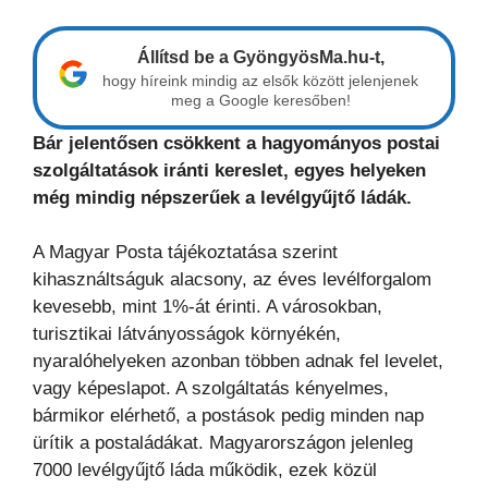
Állítsd be a GyöngyösMa.hu-t,
hogy híreink mindig az elsők között jelenjenek
meg a Google keresőben!
Bár jelentősen csökkent a hagyományos postai
szolgáltatások iránti kereslet, egyes helyeken
még mindig népszerűek a levélgyűjtő ládák.
A Magyar Posta tájékoztatása szerint
kihasználtságuk alacsony, az éves levélforgalom
kevesebb, mint 1%-át érinti. A városokban,
turisztikai látványosságok környékén,
nyaralóhelyeken azonban többen adnak fel levelet,
vagy képeslapot. A szolgáltatás kényelmes,
bármikor elérhető, a postások pedig minden nap
ürítik a postaládákat. Magyarországon jelenleg
7000 levélgyűjtő láda működik, ezek közül